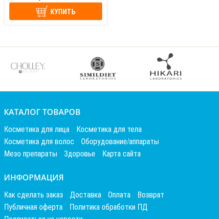
КУПИТЬ
КАТАЛОГ ТОВАРОВ
Косметика для лица
Косметика для тела
Косметика для волос
Оборудование/аппараты
Мезо препараты
Здоровье
Карта сайта
ИНФОРМАЦИЯ
Как сделать заказ
Доставка
Оплата
Возврат
Публичная оферта
Политика обработки ПД
Подписаться на новости