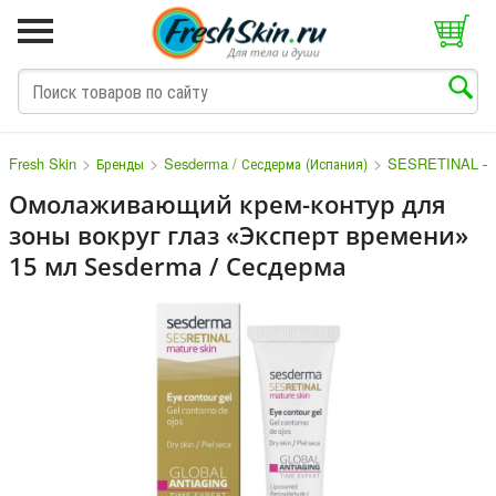
>
>
>
Fresh Skin
Бренды
Sesderma / Сесдерма (Испания)
SESRETINAL – Ин
Омолаживающий крем-контур для
зоны вокруг глаз «Эксперт времени»
M
N
O
P
Q
S
T
V
W
15 мл Sesderma / Сесдерма