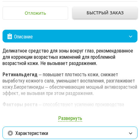
БЫСТРЫЙ ЗАКАЗ
Отложить
Описание
Деликатное средство для зоны вокруг глаз, рекомендованное
для коррекции возрастных изменений для проблемной
возрастной кожи. Не вызывает раздражения.
Ретинальдегид
– повышает плотность кожи, снижает
выработку кожного сала, уменьшает воспаления, разглаживает
кожу.Биоретиноиды – обеспечивающие мощный антивозрастной
эффект, не вызывая при этом раздражения.
Факторы роста
– способствуют усилению производства
коллагена и эластина в клетках кожи, повышают ее упругость и
плотность, активизируют регенерацию клеток, борются с
Развернуть
признаками старения.
Характеристики
Ниацинамид (витамин PP) липосомированный
– регулирует