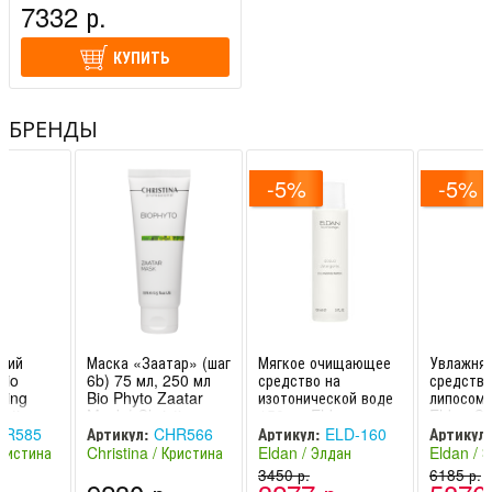
7332 р.
КУПИТЬ
БРЕНДЫ
-5%
-5%
щий
Маска «Заатар» (шаг
Мягкое очищающее
Увлажня
Bio
6b) 75 мл, 250 мл
средство на
средство
cing
Bio Phyto Zaatar
изотонической воде
липосома
istina
Mask | Christina
150 мл Eldan
Eldan Co
Cosmetics / Элдан
Элдан
R585
Артикул:
CHR566
Артикул:
ELD-160
Артикул:
Кристина
Christina / Кристина
Eldan / Элдан
Eldan / 
(Израиль)
(Швейцария -
3450 р.
(Швейцар
6185 р.