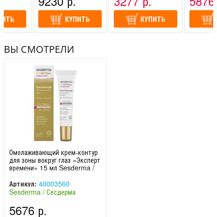
.
9230 р.
3277 р.
5876 
Италия)
Италия)
ПИТЬ
КУПИТЬ
КУПИТЬ
ВЫ СМОТРЕЛИ
Омолаживающий крем-контур
для зоны вокруг глаз «Эксперт
времени» 15 мл Sesderma /
Сесдерма
Артикул:
40003560
Sesderma / Сесдерма
(Испания)
5676 р.