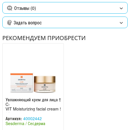
выработку кожного сала, борется с пигментными пятнами, акне
и постакне, сокращает морщины, обладает защитными
Отзывы (0)
свойствами, увлажняет.
Экстракт ягод Годжи
Задать вопрос
– улучшают кровообращение,
омолаживают кожу и замедляют старение.
РЕКОМЕНДУЕМ ПРИОБРЕСТИ
Увлажняющий крем для лица 50 мл
C-
VIT Moisturizing facial cream Sesderma
/ Сесдерма
Артикул:
40002442
Sesderma / Сесдерма
(Испания)