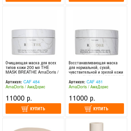
Очищающая маска для всех
Восстанавливающая маска
типов кожи 200 мл THE
для нормальной, сухой,
MASK BREATHE AmaDoris /
чувствительной и зрелой кожи
АмаДорис
200 мл THE MASK RESTORE
AmaDoris / АмаДорис
Артикул:
CAF 484
Артикул:
CAF 481
AmaDoris / АмаДорис
AmaDoris / АмаДорис
(Швейцария)
(Швейцария)
11000 р.
11000 р.
КУПИТЬ
КУПИТЬ