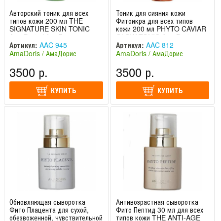
Авторский тоник для всех
Тоник для сияния кожи
типов кожи 200 мл THE
Фитоикра для всех типов
SIGNATURE SKIN TONIC
кожи 200 мл PHYTO CAVIAR
AmaDoris / АмаДорис
GLOW TONIC AmaDoris /
АмаДорис
Артикул:
AAC 945
Артикул:
AAC 812
AmaDoris / АмаДорис
AmaDoris / АмаДорис
(Швейцария)
(Швейцария)
3500 р.
3500 р.
КУПИТЬ
КУПИТЬ
Обновляющая сыворотка
Антивозрастная сыворотка
Фито Плацента для сухой,
Фито Пептид 30 мл для всех
обезвоженной, чувствительной
типов кожи THE ANTI-AGE