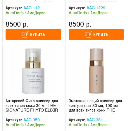
и зрелой кожи 30 мл THE
SERUM PHYTO PEPTIDE
SERUM PHYTO PLACENTA
AmaDoris / АмаДорис
Артикул:
AAC 112
Артикул:
AAC 1229
AmaDoris / АмаДорис
AmaDoris / АмаДорис
AmaDoris / АмаДорис
(Швейцария)
(Швейцария)
8500 р.
8500 р.
КУПИТЬ
КУПИТЬ
Авторский Фито эликсир для
Омолаживающий эликсир для
всех типов кожи 30 мл THE
контура глаз 30 мл, 100 мл
SIGNATURE FHYTO ELIXIR
для всех типов кожи THE
AmaDoris / АмаДорис
YOUTH EYELIXIR AmaDoris /
АмаДорис
Артикул:
AAC 950
Артикул:
AAC 381
AmaDoris / АмаДорис
AmaDoris / АмаДорис
(Швейцария)
(Швейцария)