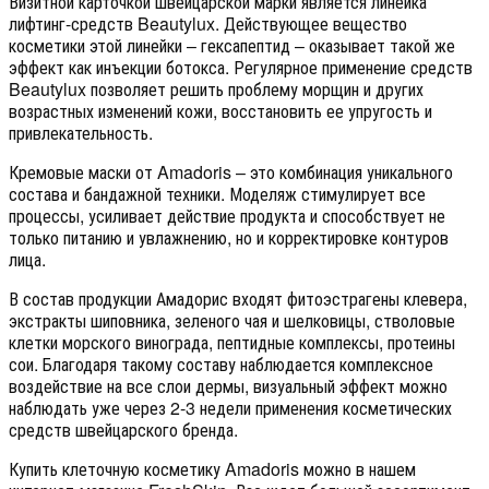
Визитной карточкой швейцарской марки является линейка
лифтинг-средств Beautylux. Действующее вещество
косметики этой линейки – гексапептид – оказывает такой же
эффект как инъекции ботокса. Регулярное применение средств
Beautylux позволяет решить проблему морщин и других
возрастных изменений кожи, восстановить ее упругость и
привлекательность.
Кремовые маски от Amadoris – это комбинация уникального
состава и бандажной техники. Моделяж стимулирует все
процессы, усиливает действие продукта и способствует не
только питанию и увлажнению, но и корректировке контуров
лица.
В состав продукции Амадорис входят фитоэстрагены клевера,
экстракты шиповника, зеленого чая и шелковицы, стволовые
клетки морского винограда, пептидные комплексы, протеины
сои. Благодаря такому составу наблюдается комплексное
воздействие на все слои дермы, визуальный эффект можно
наблюдать уже через 2-3 недели применения косметических
средств швейцарского бренда.
Купить клеточную косметику Amadoris можно в нашем