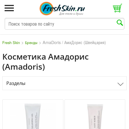
>
>
AmaDoris / АмаДорис (Швейцария)
Fresh Skin
Бренды
Косметика Амадорис
(Amadoris)
M
N
O
P
Q
S
T
V
W
Разделы