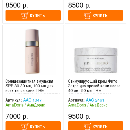
8500 р.
8500 р.
КУПИТЬ
КУПИТЬ
Солнцезащитная эмульсия
Стимулирующий крем Фито
SPF 30 30 мл, 100 мл для
Эстро для зрелой кожи после
всех типов кожи THE
40 лет 50 мл THE
ILLUMINATING SUNSCREEN
STIMULATING CREAM
AmaDoris / АмаДорис
PHYTO ESTRO AmaDoris /
Артикул:
AAC 1347
Артикул:
AAC 2461
АмаДорис
AmaDoris / АмаДорис
AmaDoris / АмаДорис
(Швейцария)
(Швейцария)
7000 р.
9500 р.
КУПИТЬ
КУПИТЬ