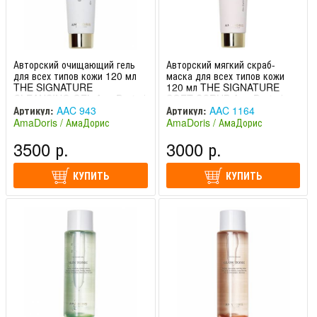
Авторский очищающий гель
Авторский мягкий скраб-
для всех типов кожи 120 мл
маска для всех типов кожи
THE SIGNATURE
120 мл THE SIGNATURE
CLEANSING GEL AmaDoris /
SOFT SCRUB AmaDoris /
АмаДорис
АмаДорис
Артикул:
AAC 943
Артикул:
AAC 1164
AmaDoris / АмаДорис
AmaDoris / АмаДорис
(Швейцария)
(Швейцария)
3500 р.
3000 р.
КУПИТЬ
КУПИТЬ