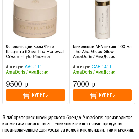
Обновляющий Крем Фито
Гликолевый АНА пилинг 100 мл
Плацента 50 мл The Renewal
The Aha Gloco Glow
Cream Phyto Placenta
AmaDoris / АмаДорис
AmaDoris / АмаДорис
Артикул:
AAC 111
Артикул:
CAF 1411
AmaDoris / АмаДорис
AmaDoris / АмаДорис
(Швейцария)
(Швейцария)
9500 р.
7000 р.
КУПИТЬ
КУПИТЬ
В лабораториях швейцарского бренда Amadoris производится
косметика нового типа – уникальные клеточные продукты,
предназначенные для ухода за кожей как женщин, так и мужчин.