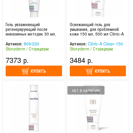
Гель увлажняющий
Освежающий гель для
регенерирующий после
умывания, для проблемной
инвазивных методик 30 мл,
кожи 150 мл, 500 мл Clinic-A
220 мл Time Machine Hyal
Clean Storyderm / Сторидерм
Storyderm / Сторидерм
Артикул:
809/220
Артикул:
Clinic-A Clean-150
Storyderm / Сторидерм
Storyderm / Сторидерм
(Южная Корея)
(Южная Корея)
7373 р.
3484 р.
КУПИТЬ
КУПИТЬ
НЕТ В НАЛИЧИИ