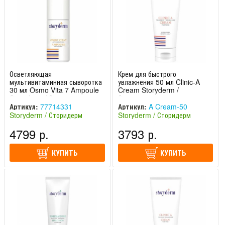
Осветляющая
Крем для быстрого
мультивитаминная сыворотка
увлажнения 50 мл Clinic-A
30 мл Osmo Vita 7 Ampoule
Cream Storyderm /
Storyderm / Сторидерм
Сторидерм
Артикул:
77714331
Артикул:
A Cream-50
Storyderm / Сторидерм
Storyderm / Сторидерм
(Южная Корея)
(Южная Корея)
4799 р.
3793 р.
КУПИТЬ
КУПИТЬ