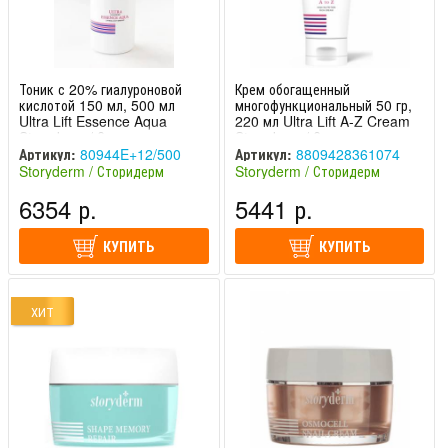
Тоник с 20% гиалуроновой
Крем обогащенный
кислотой 150 мл, 500 мл
многофункциональный 50 гр,
Ultra Lift Essence Aqua
220 мл Ultra Lift A-Z Cream
Storyderm / Сторидерм
Storyderm / Сторидерм
Артикул:
80944E+12/500
Артикул:
8809428361074
Storyderm / Сторидерм
Storyderm / Сторидерм
(Южная Корея)
(Южная Корея)
6354 р.
5441 р.
КУПИТЬ
КУПИТЬ
ХИТ