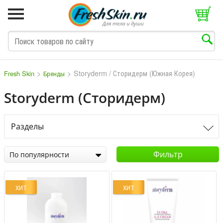
>
>
Storyderm / Сторидерм (Южная Корея)
Fresh Skin
Бренды
Storyderm (Сторидерм)
M
N
O
P
Q
S
T
V
Разделы
Фильтр
По популярности
ХИТ
ХИТ