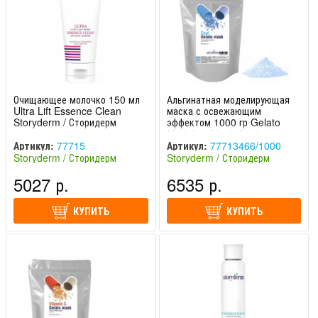
Очищающее молочко 150 мл
Альгинатная моделирующая
Ultra Lift Essence Clean
маска с освежающим
Storyderm / Сторидерм
эффектом 1000 гр Gelato
Modeling Mask Cool
Storyderm / Сторидерм
Артикул:
77715
Артикул:
77713466/1000
Storyderm / Сторидерм
Storyderm / Сторидерм
(Южная Корея)
(Южная Корея)
5027 р.
6535 р.
КУПИТЬ
КУПИТЬ