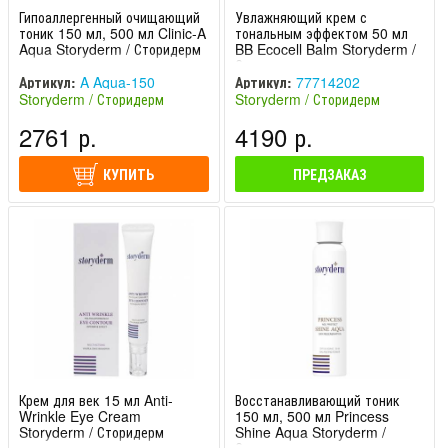
Гипоаллергенный очищающий
Увлажняющий крем с
тоник 150 мл, 500 мл Clinic-A
тональным эффектом 50 мл
Aqua Storyderm / Сторидерм
BB Ecocell Balm Storyderm /
Сторидерм
Артикул:
A Aqua-150
Артикул:
77714202
Storyderm / Сторидерм
Storyderm / Сторидерм
(Южная Корея)
(Южная Корея)
2761 р.
4190 р.
КУПИТЬ
ПРЕДЗАКАЗ
Крем для век 15 мл Anti-
Восстанавливающий тоник
Wrinkle Eye Cream
150 мл, 500 мл Princess
Storyderm / Сторидерм
Shine Aqua Storyderm /
Сторидерм