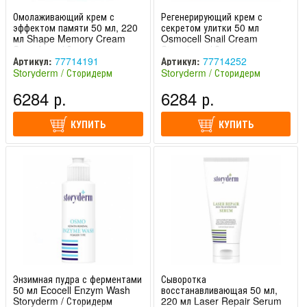
Омолаживающий крем с
Регенерирующий крем с
эффектом памяти 50 мл, 220
секретом улитки 50 мл
мл Shape Memory Cream
Osmocell Snail Cream
Storyderm / Сторидерм
Storyderm / Сторидерм
Артикул:
77714191
Артикул:
77714252
Storyderm / Сторидерм
Storyderm / Сторидерм
(Южная Корея)
(Южная Корея)
6284 р.
6284 р.
КУПИТЬ
КУПИТЬ
Энзимная пудра с ферментами
Сыворотка
50 мл Ecocell Enzym Wash
восстанавливающая 50 мл,
Storyderm / Сторидерм
220 мл Laser Repair Serum