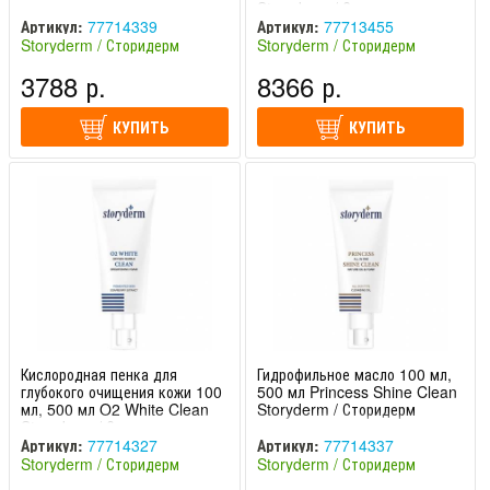
Storyderm / Сторидерм
Артикул:
77714339
Артикул:
77713455
Storyderm / Сторидерм
Storyderm / Сторидерм
(Южная Корея)
(Южная Корея)
3788 р.
8366 р.
КУПИТЬ
КУПИТЬ
Кислородная пенка для
Гидрофильное масло 100 мл,
глубокого очищения кожи 100
500 мл Princess Shine Clean
мл, 500 мл O2 White Clean
Storyderm / Сторидерм
Storyderm / Сторидерм
Артикул:
77714327
Артикул:
77714337
Storyderm / Сторидерм
Storyderm / Сторидерм
(Южная Корея)
(Южная Корея)