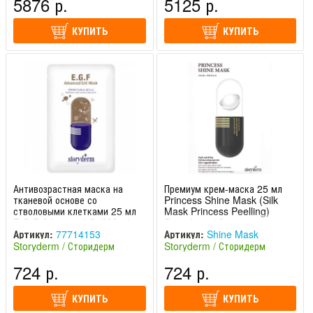
5876 р.
5125 р.
КУПИТЬ
КУПИТЬ
Антивозрастная маска на
Премиум крем-маска 25 мл
тканевой основе со
Princess Shine Mask (Silk
стволовыми клетками 25 мл
Mask Princess Peelling)
E.G.F Advanced Cell Mask
Storyderm / Сторидерм
Storyderm / Сторидерм
Артикул:
77714153
Артикул:
Shine Mask
Storyderm / Сторидерм
Storyderm / Сторидерм
(Южная Корея)
(Южная Корея)
724 р.
724 р.
КУПИТЬ
КУПИТЬ