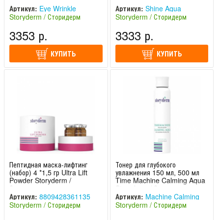
Артикул:
Eye Wrinkle
Артикул:
Shine Aqua
Storyderm / Сторидерм
Storyderm / Сторидерм
(Южная Корея)
(Южная Корея)
3353 р.
3333 р.
КУПИТЬ
КУПИТЬ
Пептидная маска-лифтинг
Тонер для глубокого
(набор) 4 *1,5 гр Ultra Lift
увлажнения 150 мл, 500 мл
Powder Storyderm /
Time Machine Calming Aqua
Сторидерм
Storyderm / Сторидерм
Артикул:
8809428361135
Артикул:
Machine Calming
Storyderm / Сторидерм
Storyderm / Сторидерм
Aqua
(Южная Корея)
(Южная Корея)