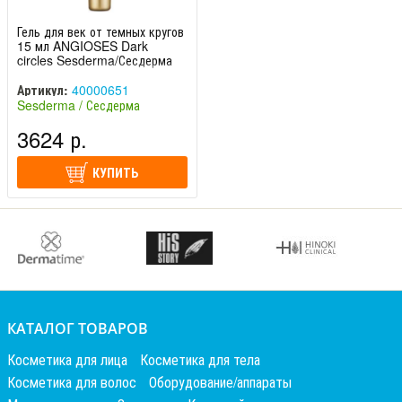
Гель для век от темных кругов
15 мл ANGIOSES Dark
circles Sesderma/Сесдерма
Артикул:
40000651
Sesderma / Сесдерма
(Испания)
3624 р.
КУПИТЬ
КАТАЛОГ ТОВАРОВ
Косметика для лица
Косметика для тела
Косметика для волос
Оборудование/аппараты