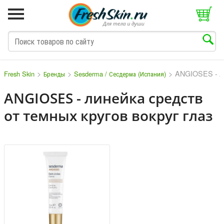
>
>
>
ANGIOSES - лин
Fresh Skin
Бренды
Sesderma / Сесдерма (Испания)
ANGIOSES - линейка средств
от темных кругов вокруг глаз
M
N
O
P
Q
S
T
V
W