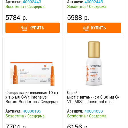
Артикул:
40002443
Артикул:
40002445
Sesderma / Сесдерма
Sesderma / Сесдерма
(Испания)
(Испания)
5784 р.
5988 р.
КУПИТЬ
КУПИТЬ
Сыворотка интенсивная 10 шт
Спрей-
х 1.5 мл C-Vit Intensive
мист с витамином С 30 мл C-
Serum Sesderma / Сесдерма
VIT MIST Liposomal mist
Sesderma / Сесдерма
Артикул:
40008195
Артикул:
40004036
Sesderma / Сесдерма
Sesderma / Сесдерма
(Испания)
(Испания)
7704 р.
6156 р.