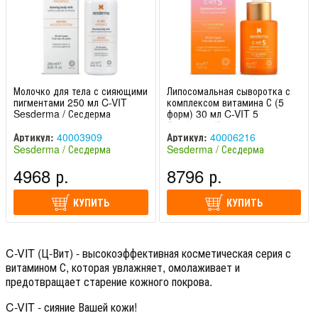
Молочко для тела с сияющими
Липосомальная сыворотка с
пигментами 250 мл C-VIT
комплексом витамина С (5
Sesderma / Сесдерма
форм) 30 мл C-VIT 5
Sesderma/Сесдерма
Артикул:
40003909
Артикул:
40006216
Sesderma / Сесдерма
Sesderma / Сесдерма
(Испания)
(Испания)
4968 р.
8796 р.
КУПИТЬ
КУПИТЬ
C-VIT (Ц-Вит) - высокоэффективная косметическая серия с
витамином С, которая увлажняет, омолаживает и
предотвращает старение кожного покрова.
C-VIT - сияние Вашей кожи!