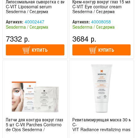
Липосомальная сыворотка с витамином С 30 мл
Крем-контур вокруг глаз 15 мл
C-VIT Liposomal serum
C-VIT Eye contour cream
Sesderma / Сесдерма
Sesderma / Сесдерма
Артикул:
40002447
Артикул:
40008058
Sesderma / Сесдерма
Sesderma / Сесдерма
(Испания)
(Испания)
7332 р.
3684 р.
КУПИТЬ
КУПИТЬ
Патчи для контура вокруг глаз
Ревитализирующая маска 30 мл
5 шт C-Vit Parches Contorno
C-
de Ojos Sesderma /
VIT Radiance revitalizing mask
Сесдерма
Sesderma / Сесдерма