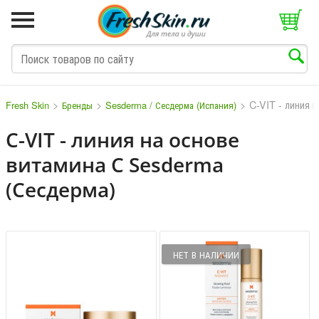
>
>
>
C-VIT - линия 
Fresh Skin
Бренды
Sesderma / Сесдерма (Испания)
C-VIT - линия на основе
витамина C Sesderma
M
N
O
P
Q
S
T
V
W
(Сесдерма)
НЕТ В НАЛИЧИИ