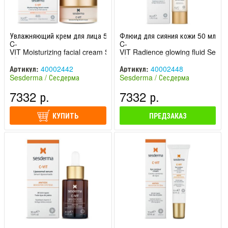
Увлажняющий крем для лица 50 мл
Флюид для сияния кожи 50 мл
C-
C-
VIT Moisturizing facial cream Sesderma
VIT Radience glowing fluid Sesd
/ Сесдерма
/ Сесдерма
Артикул:
40002442
Артикул:
40002448
Sesderma / Сесдерма
Sesderma / Сесдерма
(Испания)
(Испания)
7332 р.
7332 р.
КУПИТЬ
ПРЕДЗАКАЗ