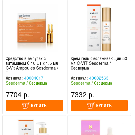
Средство в ампулах с
Крем-гель омолаживающий 50
витамином С 10 шт х 1.5 мл
мл C-VIT Sesderma /
C-Vit Ampoules Sesderma /
Сесдерма
Сесдерма
Артикул:
40004617
Артикул:
40002563
Sesderma / Сесдерма
Sesderma / Сесдерма
(Испания)
(Испания)
7704 р.
7332 р.
КУПИТЬ
КУПИТЬ