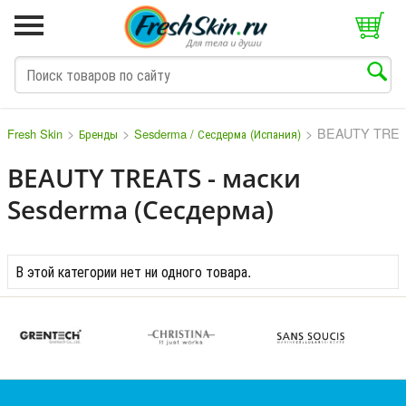
>
>
>
BEAUTY TREAT
Fresh Skin
Бренды
Sesderma / Сесдерма (Испания)
BEAUTY TREATS - маски
Sesderma (Сесдерма)
M
N
O
P
Q
S
T
V
W
В этой категории нет ни одного товара.