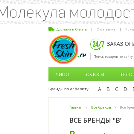
Доставка и Оплата
|
О магазине
|
Конт
ЗАКАЗ О
ЛИЦО
ВОЛОСЫ
ТЕЛО
A
B
C
D
Бренды по алфавиту:
Главная
>
Все бренды
>
Все бре
ВСЕ БРЕНДЫ "B"