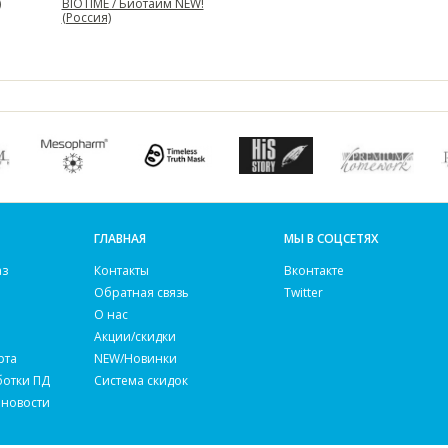
)
BIOTIME / Биотайм NEW!
(Россия)
ГЛАВНАЯ
МЫ В СОЦСЕТЯХ
аз
Контакты
Вконтакте
Обратная связь
Twitter
О нас
Акции/скидки
рта
NEW/Новинки
ботки ПД
Система скидок
 новости