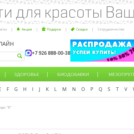
акты
|
Акции
|
Подарки
|
Скидки
|
Сотрудничество
НЛАЙН
+7 926 888-00-38
ЗДОРОВЬЕ
БИОДОБАВКИ
МЕЗОПРЕП
E
F
G
H
I
J
K
L
M
N
O
P
Q
S
T
V
нды "B"