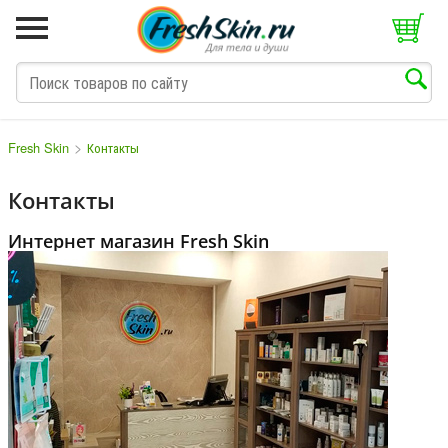
>
Fresh Skin
Контакты
Контакты
M
N
O
P
Q
S
T
V
W
Интернет магазин
Fresh Skin