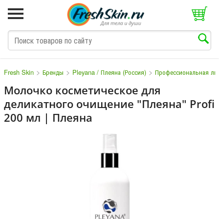
>
>
>
Fresh Skin
Бренды
Pleyana / Плеяна (Россия)
Профессиональная лин
Молочко косметическое для
деликатного очищение "Плеяна" Profi
M
N
O
P
Q
S
T
V
W
200 мл | Плеяна