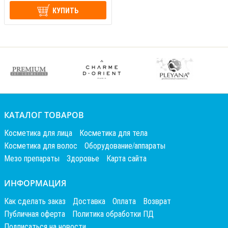
КУПИТЬ
КАТАЛОГ ТОВАРОВ
Косметика для лица
Косметика для тела
Косметика для волос
Оборудование/аппараты
Мезо препараты
Здоровье
Карта сайта
ИНФОРМАЦИЯ
Как сделать заказ
Доставка
Оплата
Возврат
Публичная оферта
Политика обработки ПД
Подписаться на новости