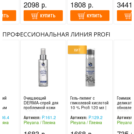
.
2098 р.
1808 р.
3441 
ПИТЬ
КУПИТЬ
КУПИТЬ
ПРОФЕССИОНАЛЬНАЯ ЛИНИЯ PROFI
ХИТ
щий
Очищающий
Гель-пилинг с
Гоммаж 
DERMA-спрей для
гликолевой кислотой
деликатн
зным
проблемной кожи
10 % Profi 120 мл |
обновлен
50 мл,
«STOP-ACNE» 100
Плеяна
FIBER P
C Cream
мл | Плеяна
200 мл |
186.4
Артикул:
P.161.2
Артикул:
P.129.2
Артикул:
 Calm)
леяна
Pleyana / Плеяна
Pleyana / Плеяна
Pleyana 
(Россия)
(Россия)
(Россия)
.
1683 р.
1668 р.
735 р