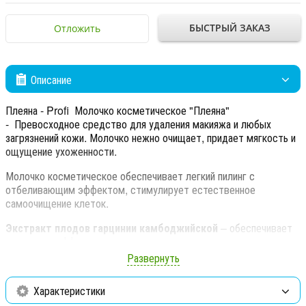
БЫСТРЫЙ ЗАКАЗ
Отложить
Описание
Плеяна - Profi Молочко косметическое "Плеяна"
- Превосходное средство для удаления макияжа и любых
загрязнений кожи. Молочко нежно очищает, придает мягкость и
ощущение ухоженности.
Молочко косметическое обеспечивает легкий пилинг с
отбеливающим эффектом, стимулирует естественное
самоочищение клеток.
Экстракт плодов гарцинии камбоджийской
– обеспечивает
мягкую, но эффективную очистку от мертвых роговых клеток и
ускоряет процесс обновления эпидермиса. Улучшает цвет лица,
Развернуть
поддерживает оптимальный рН-баланс кожи, оказывает
смягчающее воздействие на сухую и очень сухую кожу,
Характеристики
раскрывает и очищает поры.