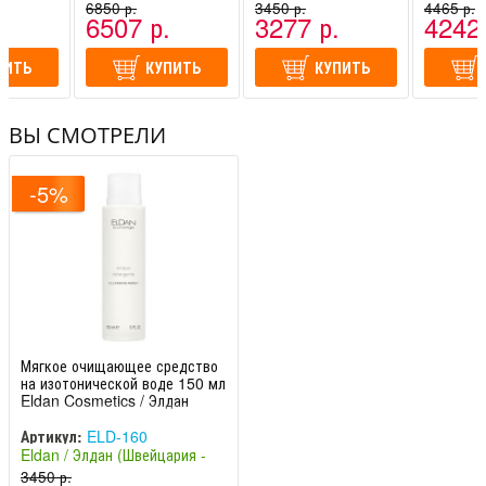
-
(Швейцария -
6850 р.
(Швейцария -
3450 р.
(Швейцар
4465 р.
.
6507 р.
3277 р.
4242 
Италия)
Италия)
Италия)
ПИТЬ
КУПИТЬ
КУПИТЬ
ВЫ СМОТРЕЛИ
-5%
Мягкое очищающее средство
на изотонической воде 150 мл
Eldan Cosmetics / Элдан
Артикул:
ELD-160
Eldan / Элдан (Швейцария -
Италия)
3450 р.