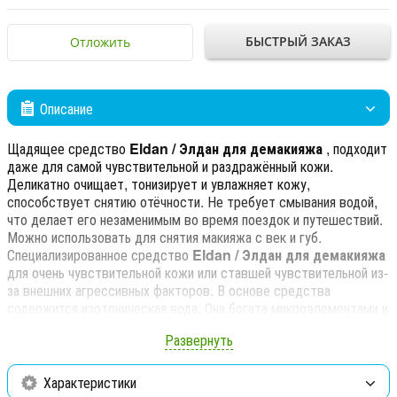
БЫСТРЫЙ ЗАКАЗ
Отложить
Описание
Щадящее средство
Eldan / Элдан для демакияжа
, подходит
даже для самой чувствительной и раздражённый кожи.
Деликатно очищает, тонизирует и увлажняет кожу,
способствует снятию отёчности. Не требует смывания водой,
что делает его незаменимым во время поездок и путешествий.
Можно использовать для снятия макияжа с век и губ.
Специализированное средство
Eldan / Элдан для демакияжа
для очень чувствительной кожи или ставшей чувствительной из-
за внешних агрессивных факторов. В основе средства
содержится изотоническая вода. Она богата микроэлементами и
активными веществами, восстанавливает жизненные силы
Развернуть
клетки, способствует повышению упругости и эластичности
кожи. Формула данного препарата не содержит парабенов,
красителей, ароматизаторов, сурфактантов. Прекрасно
Характеристики
позволяет удалять макияж и поверхностное загрязнение с кожи