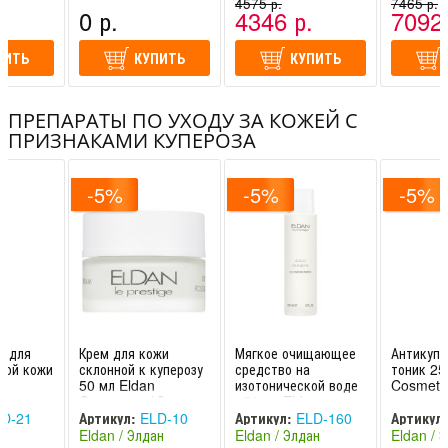
-
(Израиль)
(Швейцария -
4575 р.
(Швейцар
7465 р.
.
0 р.
4346 р.
7092 
Италия)
Италия)
ПИТЬ
КУПИТЬ
КУПИТЬ
ПРЕПАРАТЫ ПО УХОДУ ЗА КОЖЕЙ С
ПРИЗНАКАМИ КУПЕРОЗА
-5%
-5%
-5%
а для
Крем для кожи
Мягкое очищающее
Антикупе
ной кожи
склонной к куперозу
средство на
тоник 25
50 мл Eldan
изотонической воде
Cosmetic
 Элдан
Cosmetics / Элдан
150 мл Eldan
Cosmetics / Элдан
D-21
Артикул:
ELD-10
Артикул:
ELD-160
Артикул:
ан
Eldan / Элдан
Eldan / Элдан
Eldan / 