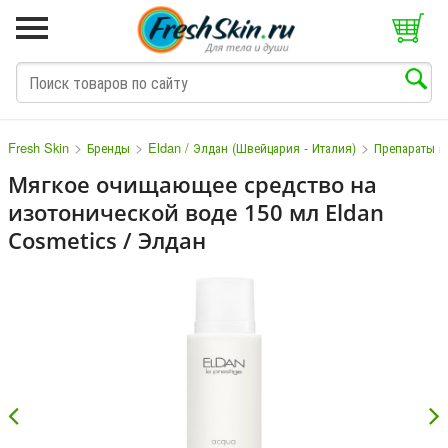
>
>
>
Fresh Skin
Бренды
Eldan / Элдан (Швейцария - Италия)
Препараты п
Мягкое очищающее средство на
изотонической воде 150 мл Eldan
M
N
O
P
Q
S
T
V
W
Cosmetics / Элдан