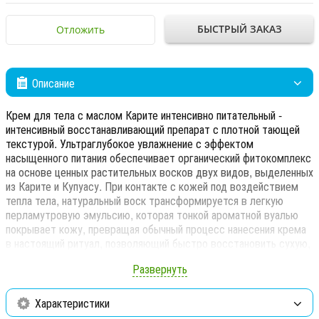
БЫСТРЫЙ ЗАКАЗ
Отложить
Описание
Крем для тела с маслом Карите интенсивно питательный -
интенсивный восстанавливающий препарат с плотной тающей
текстурой. Ультраглубокое увлажнение с эффектом
насыщенного питания обеспечивает органический фитокомплекс
на основе ценных растительных восков двух видов, выделенных
из Карите и Купуасу. При контакте с кожей под воздействием
тепла тела, натуральный воск трансформируется в легкую
перламутровую эмульсию, которая тонкой ароматной вуалью
покрывает кожу, превращая обычный процесс нанесения крема
в настоящий ритуал, позволяющий быстро восстановить сухую,
обезвоженную кожу, возвращая ей особое естественное
Развернуть
сияние. Экстракт морских водорослей, входящий в состав
крема, способствует разглаживанию микрорельефа кожи,
подтягивает, укрепляет, тонизирует ее, предупреждая
Характеристики
проявление дряблости и «рыхлости». Активная минерализация