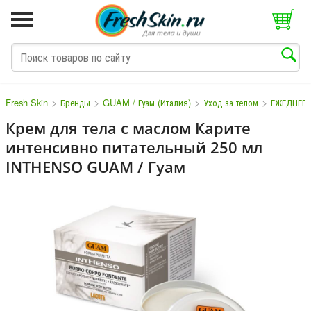
>
>
>
>
Fresh Skin
Бренды
GUAM / Гуам (Италия)
Уход за телом
ЕЖЕДНЕВН
Крем для тела с маслом Карите
интенсивно питательный 250 мл
M
N
O
P
Q
S
T
V
W
INTHENSO GUAM / Гуам