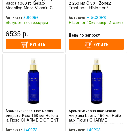
маска 1000 гр Gelato
2 250 мл C 30 - Zone2
Modeling Mask Vitamin C
Treatment Histomer /
Storyderm / Сторидерм
Хистомер
Артикул:
8.80956
Артикул:
HISC30P6
Storyderm / Сторидерм
Histomer / Хистомер (Италия)
(Южная Корея)
6535 р.
Цена по запросу
КУПИТЬ
КУПИТЬ
Ароматизированное масло
Ароматизированное масло
миндаля Роза 150 мл Huile à
миндаля Цветы 150 мл Huile
la Rose CHARME D'ORIENT
aux Fleurs CHARME
/ ШАРМ ДЕ ОРИЕНТ
D'ORIENT / ШАРМ ДЕ ОРИЕНТ
Артикул:
140273
Артикул:
140263