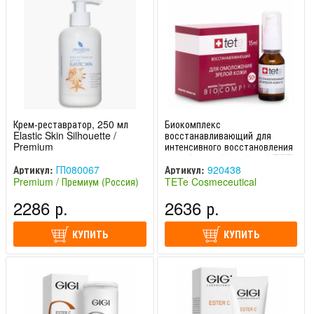
Крем-реставратор, 250 мл
Биокомплекс
Elastic Skin Silhouette /
восстанавливающий для
Premium
интенсивного восстановления
зрелой кожи 50+ 15 мл | TETe
Cosmeceutical
Артикул:
ГП080067
Артикул:
920438
Premium / Премиум (Россия)
TETe Cosmeceutical
(Швейцария)
2286 р.
2636 р.
КУПИТЬ
КУПИТЬ