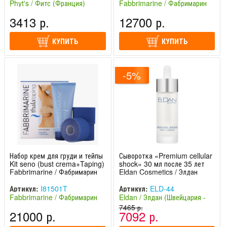
Phyt's / Фитс (Франция)
Fabbrimarine / Фабримарин
(Италия)
3413 р.
12700 р.
КУПИТЬ
КУПИТЬ
-5%
Набор крем для груди и тейпы
Сыворотка «Premium cellular
Kit seno (bust crema+Taping)
shock» 30 мл после 35 лет
Fabbrimarine / Фабримарин
Eldan Cosmetics / Элдан
Артикул:
I81501T
Артикул:
ELD-44
Fabbrimarine / Фабримарин
Eldan / Элдан (Швейцария -
(Италия)
Италия)
7465 р.
21000 р.
7092 р.