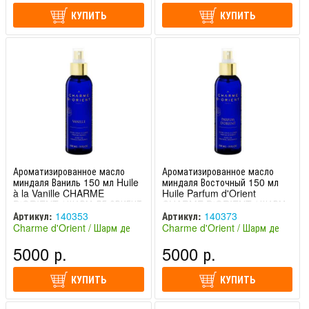
КУПИТЬ
КУПИТЬ
Ароматизированное масло
Ароматизированное масло
миндаля Ваниль 150 мл Huile
миндаля Восточный 150 мл
à la Vanille CHARME
Huile Parfum d'Orient
D'ORIENT / ШАРМ ДЕ ОРИЕНТ
CHARME D'ORIENT / ШАРМ
ДЕ ОРИЕНТ
Артикул:
140353
Артикул:
140373
Charme d'Orient / Шарм де
Charme d'Orient / Шарм де
Ориент (Франция)
Ориент (Франция)
5000 р.
5000 р.
КУПИТЬ
КУПИТЬ