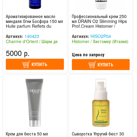
Ароматизированное масло
Профессиональный крем 250
миндаля Огни Босфора 150 мл
мл DRAIN O2 Slimming Hips
Huile parfum Reflets du
Prof.Cream Histomer /
Bosphore CHARME
Хистомер
D'ORIENT / ШАРМ ДЕ ОРИЕНТ
Артикул:
140423
Артикул:
HISO2P04
Charme d'Orient / Шарм де
Histomer / Хистомер (Италия)
Ориент (Франция)
5000 р.
Цена по запросу
КУПИТЬ
КУПИТЬ
Крем для бюста 50 мл
Сыворотка Упругий бюст 30