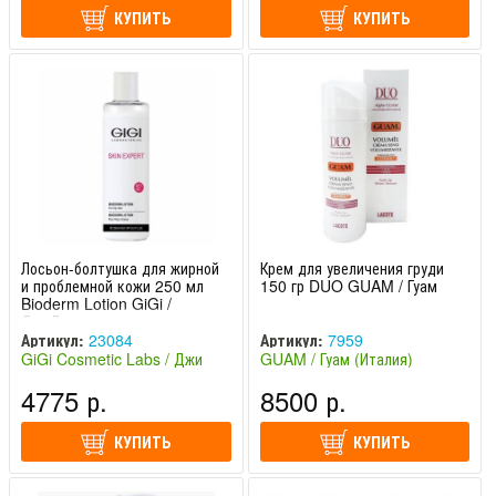
КУПИТЬ
КУПИТЬ
Лосьон-болтушка для жирной
Крем для увеличения груди
и проблемной кожи 250 мл
150 гр DUO GUAM / Гуам
Bioderm Lotion GiGi /
ДжиДжи
Артикул:
23084
Артикул:
7959
GiGi Cosmetic Labs / Джи
GUAM / Гуам (Италия)
Джи (Израиль)
4775 р.
8500 р.
КУПИТЬ
КУПИТЬ