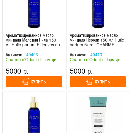
Ароматизированное масло
Ароматизированное масло
миндаля Мелодия Нила 150
миндаля Нероли 150 мл Huile
мл Huile parfum Effleuves du
parfum Neroli CHARME
Nil CHARME D'ORIENT /
D'ORIENT / ШАРМ ДЕ ОРИЕНТ
ШАРМ ДЕ ОРИЕНТ
Артикул:
140403
Артикул:
140413
Charme d'Orient / Шарм де
Charme d'Orient / Шарм де
Ориент (Франция)
Ориент (Франция)
5000 р.
5000 р.
КУПИТЬ
КУПИТЬ