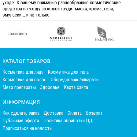
уходе. К вашему вниманию разнообразные косметические
средства по уходу за кожей груди- маски, крема, гели,
эмульсии... и не только
КАТАЛОГ ТОВАРОВ
Косметика для лица
Косметика для тела
Косметика для волос
Оборудование/аппараты
Мезо препараты
Здоровье
Карта сайта
ИНФОРМАЦИЯ
Как сделать заказ
Доставка
Оплата
Возврат
Публичная оферта
Политика обработки ПД
Подписаться на новости