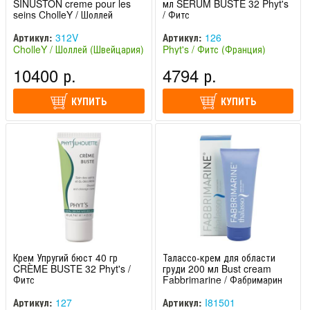
SINUSTON creme pour les
мл SERUM BUSTE 32 Phyt's
seins CholleY / Шоллей
/ Фитс
Артикул:
312V
Артикул:
126
CholleY / Шоллей (Швейцария)
Phyt's / Фитс (Франция)
10400 р.
4794 р.
КУПИТЬ
КУПИТЬ
Крем Упругий бюст 40 гр
Талассо-крем для области
CRÈME BUSTE 32 Phyt's /
груди 200 мл Bust cream
Фитс
Fabbrimarine / Фабримарин
Артикул:
127
Артикул:
I81501