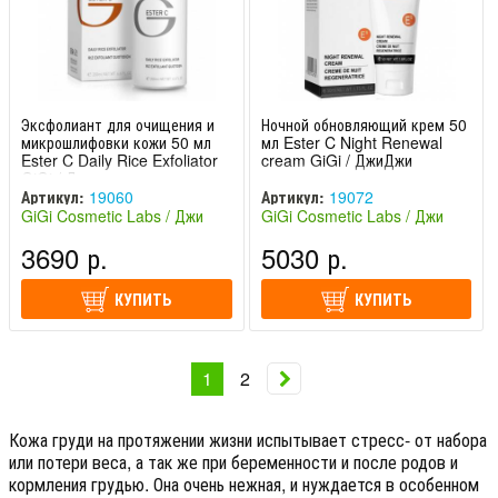
Эксфолиант для очищения и
Ночной обновляющий крем 50
микрошлифовки кожи 50 мл
мл Ester C Night Renewal
Ester C Daily Rice Exfoliator
cream GiGi / ДжиДжи
GiGi / Джиджи
Артикул:
19060
Артикул:
19072
GiGi Cosmetic Labs / Джи
GiGi Cosmetic Labs / Джи
Джи (Израиль)
Джи (Израиль)
3690 р.
5030 р.
КУПИТЬ
КУПИТЬ
1
2
Кожа груди на протяжении жизни испытывает стресс- от набора
или потери веса, а так же при беременности и после родов и
кормления грудью. Она очень нежная, и нуждается в особенном