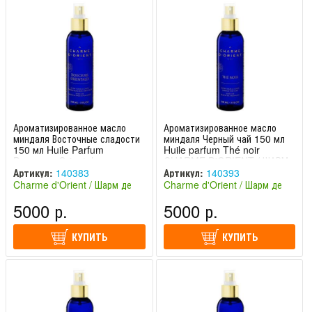
Ароматизированное масло
Ароматизированное масло
миндаля Восточные сладости
миндаля Черный чай 150 мл
150 мл Huile Parfum
Huile parfum Thé noir
Douceurs Orientales
CHARME D'ORIENT / ШАРМ
CHARME D'ORIENT / ШАРМ
ДЕ ОРИЕНТ
Артикул:
140383
Артикул:
140393
ДЕ ОРИЕНТ
Charme d'Orient / Шарм де
Charme d'Orient / Шарм де
Ориент (Франция)
Ориент (Франция)
5000 р.
5000 р.
КУПИТЬ
КУПИТЬ