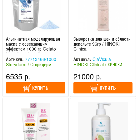
Альгинатная моделирующая
Сыворотка для шеи и области
маска с освежающим
декольте 96гр / HINOKI
эффектом 1000 гр Gelato
Clinical
Modeling Mask Cool
Storyderm / Сторидерм
Артикул:
77713466/1000
Артикул:
ClaVicula
Storyderm / Сторидерм
HINOKI Clinical / ХИНОКИ
(Южная Корея)
Клиникал (Япония)
6535 р.
21000 р.
КУПИТЬ
КУПИТЬ