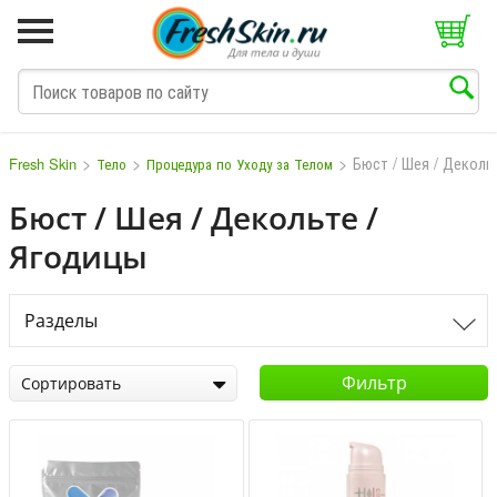
>
>
>
Бюст / Шея / Деколь
Fresh Skin
Тело
Процедура по Уходу за Телом
Бюст / Шея / Декольте /
Ягодицы
M
N
O
P
Q
S
T
V
W
Разделы
Фильтр
Сортировать