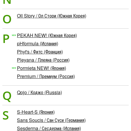
O
Oll Story / Ол Стори (Южная Корея)
P
PEKAH NEW! (Южная Корея)
pHformula (Испания)
Phyt's / Фитс (Франция)
Pleyana / Плеяна (Россия)
Pormieta NEW! (Япония)
Premium / Премиум (Россия)
Q
Qojo / Коджо (Russia)
S
S-Heart-S (Япония)
Sans Soucis / Сан Суси (Германия)
Sesderma / Сесдерма (Испания)