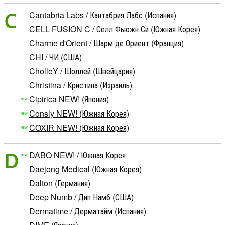
C
Cantabria Labs / Кантабрия Лабс (Испания)
CELL FUSION C / Селл Фьюжн Си (Южная Корея)
Charme d'Orient / Шарм де Ориент (Франция)
CHI / ЧИ (США)
CholleY / Шоллей (Швейцария)
Christina / Кристина (Израиль)
Cipirica NEW! (Япония)
Consly NEW! (Южная Корея)
COXIR NEW! (Южная Корея)
D
DABO NEW! / Южная Корея
Daejong Medical (Южная Корея)
Dalton (Германия)
Deep Numb / Дип Намб (США)
Dermatime / Дерматайм (Испания)