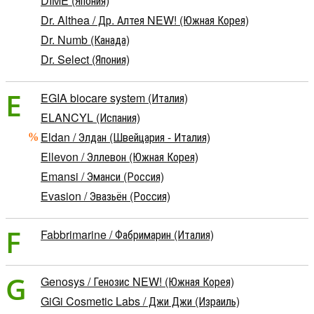
DIME (Япония)
Dr. Althea / Др. Алтея NEW! (Южная Корея)
Dr. Numb (Канада)
Dr. Select (Япония)
E
EGIA biocare system (Италия)
ELANCYL (Испания)
Eldan / Элдан (Швейцария - Италия)
Ellevon / Эллевон (Южная Корея)
Emansi / Эманси (Россия)
Evasion / Эвазьён (Россия)
F
Fabbrimarine / Фабримарин (Италия)
G
Genosys / Генозис NEW! (Южная Корея)
GiGi Cosmetic Labs / Джи Джи (Израиль)