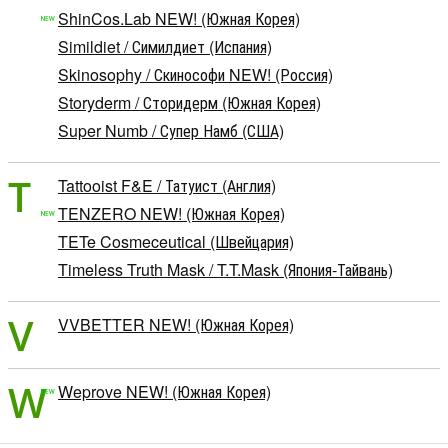
ShinCos.Lab NEW! (Южная Корея)
Simildiet / Симилдиет (Испания)
Skinosophy / Скинософи NEW! (Россия)
Storyderm / Сторидерм (Южная Корея)
Super Numb / Супер Намб (США)
T
Tattooist F&E / Татуист (Англия)
TENZERO NEW! (Южная Корея)
TETe Cosmeceutical (Швейцария)
Timeless Truth Mask / T.T.Mask (Япония-Тайвань)
V
VVBETTER NEW! (Южная Корея)
W
Weprove NEW! (Южная Корея)