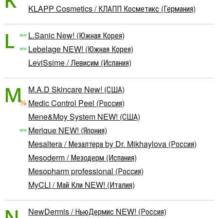
K
KLAPP Cosmetics / КЛАПП Косметикс (Германия)
L
L.Sanic New! (Южная Корея)
Lebelage NEW! (Южная Корея)
LeviSsime / Левисим (Испания)
M
M.A.D Skincare New! (США)
Medic Control Peel (Россия)
Mene&Moy System NEW! (США)
Merique NEW! (Япония)
Mesaltera / Мезалтера by Dr. Mikhaylova (Россия)
Mesoderm / Мезодерм (Испания)
Mesopharm professional (Россия)
MyCLI / Май Кли NEW! (Италия)
N
NewDermis / НьюДермис NEW! (Россия)