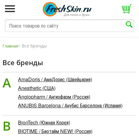
>
Все бренды
Главная
Все бренды
M
N
O
P
Q
S
T
V
W
A
AmaDoris / АмаДорис (Швейцария)
Anesthetic (США)
Angiopharm / Ангиофарм (Россия)
ANUBIS Barcelona / Анубис Барселона (Испания)
B
BionTech (Южная Корея)
BIOTIME / Биотайм NEW! (Россия)