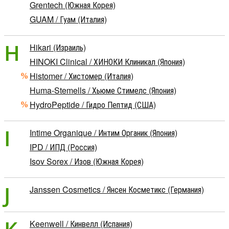
Grentech (Южная Корея)
GUAM / Гуам (Италия)
H
Hikari (Израиль)
HINOKI Clinical / ХИНОКИ Клиникал (Япония)
Histomer / Хистомер (Италия)
Huma-Stemells / Хьюме Стимелс (Япония)
HydroPeptide / Гидро Пептид (США)
I
Intime Organique / Интим Органик (Япония)
IPD / ИПД (Россия)
Isov Sorex / Изов (Южная Корея)
J
Janssen Cosmetics / Янсен Косметикс (Германия)
Keenwell / Кинвелл (Испания)