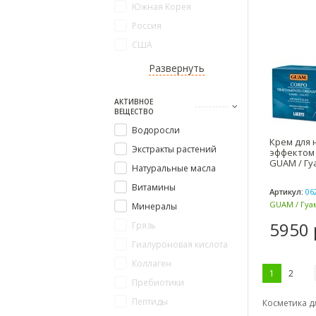
Южная Корея
Россия
США
Развернуть
АКТИВНОЕ
ВЕЩЕСТВО
Водоросли
Крем для 
Экстракты растений
эффектом 
GUAM / Гу
Натуральные масла
Витамины
Артикул:
06
GUAM / Гуам
Минералы
5950 
Грязь
Гиалуроновая кислота
Коллаген
1
2
Пребиотики
Пептиды
Косметика д