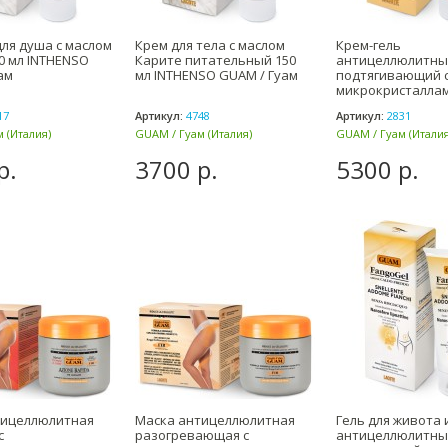
ля душа с маслом
Крем для тела с маслом
Крем-гель
0 мл INTHENSO
Карите питательный 150
антицеллюлитны
ам
мл INTHENSO GUAM / Гуам
подтягивающий 
микрокристалла
Турмалина 500 м
17
Артикул:
4748
Артикул:
2831
Гуам
 (Италия)
GUAM / Гуам (Италия)
GUAM / Гуам (Италия
р.
3700 р.
5300 р.
тицеллюлитная
Маска антицеллюлитная
Гель для живота 
с
разогревающая с
антицеллюлитны