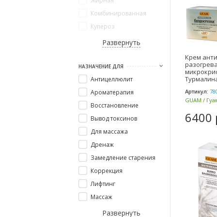
Жирная
Комбинированная
Купероз
Развернуть
Крем ант
разогрев
НАЗНАЧЕНИЕ ДЛЯ
микрокри
Турмалина
Антицеллюлит
TOURMALIN
Артикул:
78
Ароматерапия
GUAM / Гуам
Восстановление
6400 
Вывод токсинов
Для массажа
Дренаж
Замедление старения
Коррекция
Лифтинг
Массаж
Развернуть