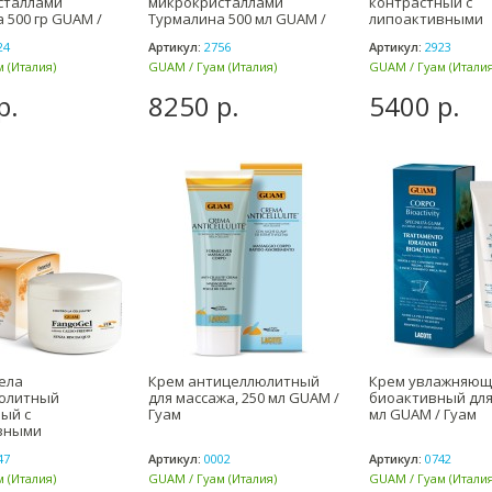
сталлами
микрокристаллами
контрастный с
 500 гр GUAM /
Турмалина 500 мл GUAM /
липоактивными
Гуам
наносферами 15
24
Артикул:
2756
Артикул:
2923
 (Италия)
GUAM / Гуам (Италия)
GUAM / Гуам (Италия
р.
8250 р.
5400 р.
тела
Крем антицеллюлитный
Крем увлажняющ
юлитный
для массажа, 250 мл GUAM /
биоактивный для 
ый с
Гуам
мл GUAM / Гуам
вными
ами 300 мл GUAM
47
Артикул:
0002
Артикул:
0742
 (Италия)
GUAM / Гуам (Италия)
GUAM / Гуам (Италия