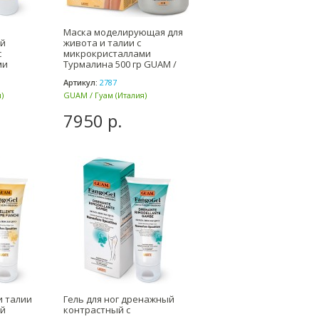
Маска моделирующая для
й
живота и талии с
с
микрокристаллами
ми
Турмалина 500 гр GUAM /
л GUAM /
Гуам
Артикул:
2787
)
GUAM / Гуам (Италия)
7950 р.
и талии
Гель для ног дренажный
й
контрастный с