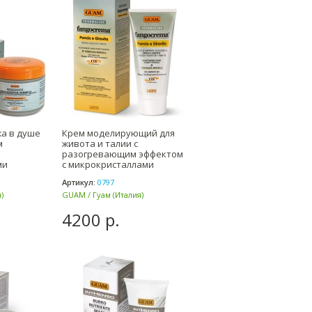
жа в душе
Крем моделирующий для
м
живота и талии с
разогревающим эффектом
ми
с микрокристаллами
р TOURMA
Турмалина 1
Артикул:
0797
)
GUAM / Гуам (Италия)
4200 р.