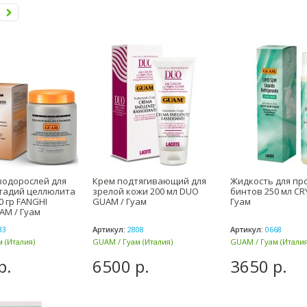
водорослей для
Крем подтягивающий для
Жидкость для пр
тадий целлюлита
зрелой кожи 200 мл DUO
бинтов 250 мл CR
00 гр FANGHI
GUAM / Гуам
Гуам
AM / Гуам
33
Артикул:
2808
Артикул:
0668
 (Италия)
GUAM / Гуам (Италия)
GUAM / Гуам (Италия
р.
6500 р.
3650 р.