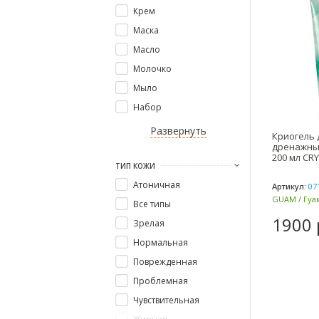
Крем
Маска
Масло
Молочко
Мыло
Набор
Развернуть
Криогель 
дренажны
200 мл CR
ТИП КОЖИ
Атоничная
Артикул:
07
GUAM / Гуам
Все типы
1900 
Зрелая
Нормальная
Поврежденная
Проблемная
Чувствительная