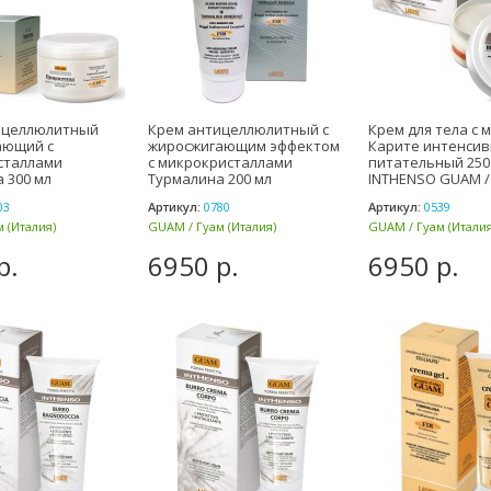
ицеллюлитный
Крем антицеллюлитный c
Крем для тела с 
ающий с
жиросжигающим эффектом
Карите интенси
сталлами
с микрокристаллами
питательный 250
 300 мл
Турмалина 200 мл
INTHENSO GUAM /
E GUAM / Гуа
TOURMALINE
03
Артикул:
0780
Артикул:
0539
 (Италия)
GUAM / Гуам (Италия)
GUAM / Гуам (Италия
р.
6950 р.
6950 р.