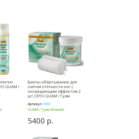
опитки
Бинты-обёртывание для
YO GUAM /
снятия отёчности ног с
охлаждающим эффектом 2
шт CRYO GUAM / Гуам
Артикул:
0651
)
GUAM / Гуам (Италия)
5400 р.