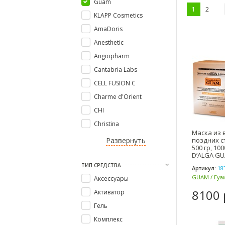
Guam
1
2
KLAPP Cosmetics
AmaDoris
Anesthetic
Angiopharm
Cantabria Labs
CELL FUSION C
Charme d'Orient
CHI
Christina
Маска из 
Развернуть
поздних с
500 гр, 10
D’ALGA GU
ТИП СРЕДСТВА
Артикул:
18
GUAM / Гуам
Аксессуары
8100 
Активатор
Гель
Комплекс