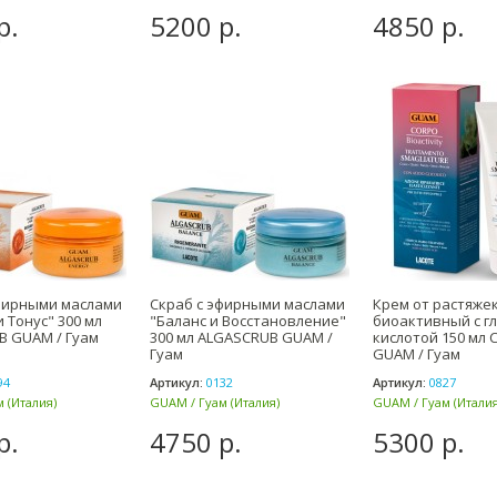
р.
5200 р.
4850 р.
фирными маслами
Скраб с эфирными маслами
Крем от растяже
 Тонус" 300 мл
"Баланс и Восстановление"
биоактивный с г
B GUAM / Гуам
300 мл ALGASCRUB GUAM /
кислотой 150 мл
Гуам
GUAM / Гуам
94
Артикул:
0132
Артикул:
0827
 (Италия)
GUAM / Гуам (Италия)
GUAM / Гуам (Италия
р.
4750 р.
5300 р.