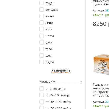
микрокри
грудь
Турмалина
Гуам
декольте
Артикул:
28
GUAM / Гуам
живот
8250 
лицо
ноги
ногти
руки
тело
шея
бёдра
Развернуть
ОБЪЁМ / ВЕС
Гель для 
антицелл
от 0 - 55 мл/гр
контрастн
от 55 - 100 мл/гр
липоакти
наносфер
от 105 - 150 мл/гр
Артикул:
29
/ Гуам
GUAM / Гуам
от 155 - 200 мл/гр