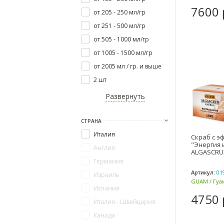
7600 
от 205 - 250 мл/гр
от 251 - 500 мл/гр
от 505 - 1000 мл/гр
от 1005 - 1500 мл/гр
от 2005 мл / гр. и выше
2 шт
Развернуть
СТРАНА
Италия
Скраб с э
"Энергия и
Англия
ALGASCRU
Германия
Артикул:
01
Израиль
GUAM / Гуам
Испания
4750 
Италия - Швейцария
Канада