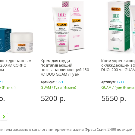
ног с дренажным
Крем для груди
Крем укрепляющ
200 мл CORPO
подтягивающий
охлаждающим э
ам
восстанавливающий 150
DUO, 200 мл GUAM
мл DUO GUAM / Гуам
29
Артикул:
1771
Артикул:
1733
 (Италия)
GUAM / Гуам (Италия)
GUAM / Гуам (Италия
р.
5200 р.
5650 р.
ля тела заказать в каталоге интернет-магазина Фреш Скин. 2499 позиций п