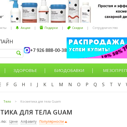
акты
|
Акции
|
Подарки
|
Скидки
|
Сотрудничество
НЛАЙН
+7 926 888-00-38
ЗДОРОВЬЕ
БИОДОБАВКИ
МЕЗОПРЕП
E
F
G
H
I
J
K
L
M
N
O
P
Q
S
T
V
Тело
>
Косметика для тела Guam
ТИКА ДЛЯ ТЕЛА GUAM
 по:
Цене
Алфавиту
Популярности