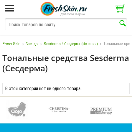
>
>
>
Тональные сре
Fresh Skin
Бренды
Sesderma / Сесдерма (Испания)
Тональные средства Sesderma
(Сесдерма)
M
N
O
P
Q
S
T
V
W
В этой категории нет ни одного товара.