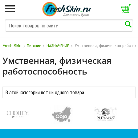
>
>
>
Умственная, физическая работо
Fresh Skin
Питание
НАЗНАЧЕНИЕ
Умственная, физическая
работоспособность
M
N
O
P
Q
S
T
V
W
В этой категории нет ни одного товара.