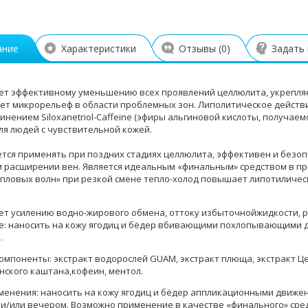
ание
Характеристики
Отзывы (
0
)
Задать
ет эффективному уменьшению всех проявлений целлюлита, укрепляет
ет микрорельеф в области проблемных зон. Липолитическое действ
инением Siloxanetriol-Caffeine (эфиры альгиновой кислоты, получаем
ля людей с чувствительной кожей.
тся применять при поздних стадиях целлюлита, эффективен и безоп
 расширении вен. Является идеальным «финальным» средством в п
епловых волн» при резкой смене тепло-холод повышает липотиличе
.
ет усилению водно-жирового обмена, оттоку избыточнойжидкости, 
: наносить на кожу ягодиц и бёдер вбивающими похлопывающими д
.
компоненты:
экстракт водорослей GUAM
,
экстракт плюща
,
экстракт Ц
онского каштана
,
кофеин
,
ментол
.
менения: наносить на кожу ягодиц и бёдер аппликационными движен
 и/или вечером. Возможно применение в качестве «финального» сре