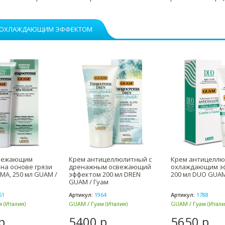
С ОХЛАЖДАЮЩИМ ЭФФЕКТОМ
свежающим
Крем антицеллюлитный с
Крем антицеллю
на основе грязи
дренажным освежающий
охлаждающим э
A, 250 мл GUAM /
эффектом 200 мл DREN
200 мл DUO GUAM
GUAM / Гуам
51
Артикул:
1964
Артикул:
1788
 (Италия)
GUAM / Гуам (Италия)
GUAM / Гуам (Итали
р.
5400 р.
5650 р.