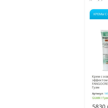
КРЕМЫ 
Крем с о
эффектом 
FANGOCREM
Гуам
Артикул:
14
GUAM / Гуам
5830 