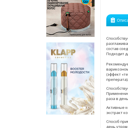
Опис
Способству
разглажива
состав соед
Подходит д
Рекомендуе
варикозном
(эффект «т
преперата)
Способству
Применение
раза в день
Активные 
экстракт к
Способ при
день утром