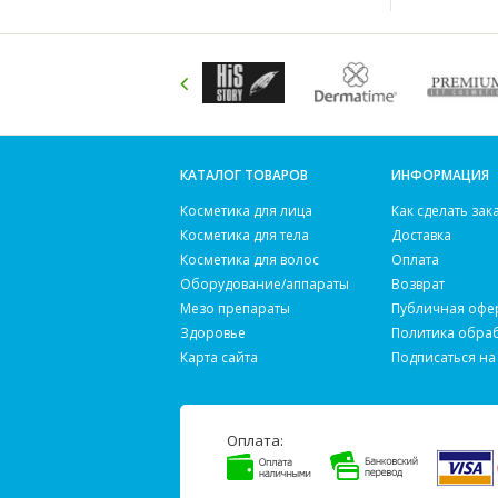
КАТАЛОГ ТОВАРОВ
ИНФОРМАЦИЯ
Косметика для лица
Как сделать зак
Косметика для тела
Доставка
Косметика для волос
Оплата
Оборудование/аппараты
Возврат
Мезо препараты
Публичная офе
Здоровье
Политика обра
Карта сайта
Подписаться на
Оплата: