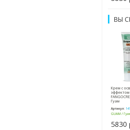
ВЫ 
Крем с о
эффектом 
FANGOCREM
Гуам
Артикул:
14
GUAM / Гуам
5830 