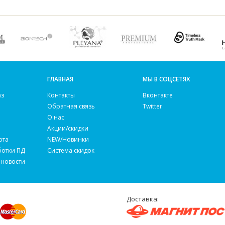
ГЛАВНАЯ
МЫ В СОЦСЕТЯХ
аз
Контакты
Вконтакте
Обратная связь
Twitter
О нас
Акции/скидки
рта
NEW/Новинки
ботки ПД
Система скидок
 новости
Доставка: