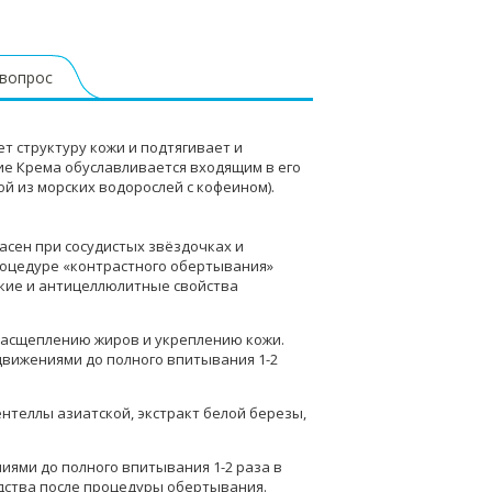
 вопрос
 структуру кожи и подтягивает и
ие Крема обуславливается входящим в его
ой из морских водорослей с кофеином).
асен при сосудистых звёздочках и
роцедуре «контрастного обертывания»
ские и антицеллюлитные свойства
расщеплению жиров и укреплению кожи.
вижениями до полного впитывания 1-2
ентеллы азиатской
,
экстракт белой березы
,
иями до полного впитывания 1-2 раза в
дства после процедуры обертывания.