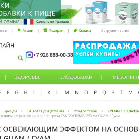
акты
|
Акции
|
Подарки
|
Скидки
|
Сотрудничество
НЛАЙН
+7 926 888-00-38
ЗДОРОВЬЕ
БИОДОБАВКИ
МЕЗОПРЕП
E
F
G
H
I
J
K
L
M
N
O
P
Q
S
T
V
Бренды
>
GUAM / Гуам (Италия)
>
Уход за телом
>
КРЕМЫ С ОХЛАЖ
ающим эффектом на основе грязи FANGOCREMA, 250 мл GUAM / Гуам
С ОСВЕЖАЮЩИМ ЭФФЕКТОМ НА ОСНОВЕ
Л GUAM / ГУАМ