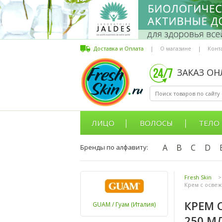
Доставка и Оплата
|
О магазине
|
Конт
ЗАКАЗ О
ЛИЦО
ВОЛОСЫ
ТЕЛО
A
B
C
D
Бренды по алфавиту:
Fresh Skin
>
Крем с освеж
КРЕМ 
GUAM / Гуам (Италия)
250 М