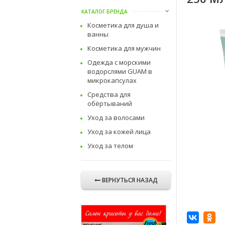
КАТАЛОГ БРЕНДА
Косметика для душа и
ванны
Косметика для мужчин
Одежда с морскими
водорслями GUAM в
микрокапсулах
Средства для
обёртываний
Уход за волосами
Уход за кожей лица
Уход за телом
ВЕРНУТЬСЯ НАЗАД