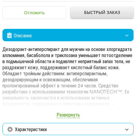
БЫСТРЫЙ ЗАКАЗ
Отложить
Описание
Дезодорант-антиперспирант для мужчин на основе хлоргидрата
аллюминия, бисаболола и триклозана уменьшает потоотделение
в подмышечной области и подавляет неприятный запах тела, не
раздражает кожу, поддерживает кислотный баланс кожи.
Обладает тройным действием: антиперспирантным,
дезодорирующим и освежающим, обеспечивая
пролонгированный эффект в течение 24 часов. Средство
разработано с использованием технологии NANOTECH™. Ее
уникальность заключается в использовании активных
ингредиентов, помещенных в липосомы наноразмера, –
маленькие липидные контейнеры, позволяющие компонентам в
Развернуть
кратчайшие сроки проникать в глубокие слои кожи и тем самым
повышать эффективность средства.
Характеристики
Хлоргидрат алюминия 14%
- активный ингредиент против