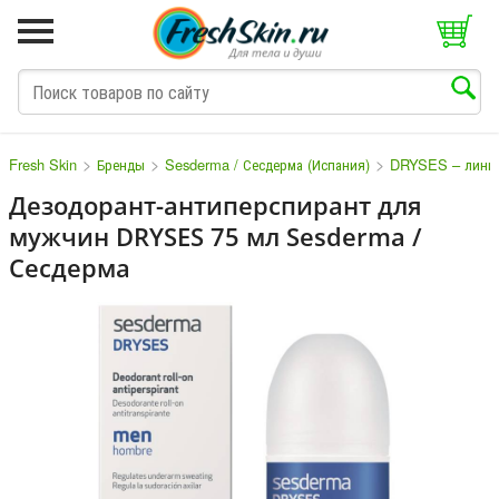
>
>
>
Fresh Skin
Бренды
Sesderma / Сесдерма (Испания)
DRYSES – линия 
Дезодорант-антиперспирант для
мужчин DRYSES 75 мл Sesderma /
M
N
O
P
Q
S
T
V
Сесдерма