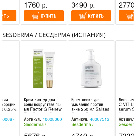
.
1760 р.
3490 р.
2770 
ПИТЬ
КУПИТЬ
КУПИТЬ
SESDERMA / СЕСДЕРМА (ИСПАНИЯ)
ющий
Крем-контур для
Крем-пенка для
Липосома
в морщин
зоны вокруг глаз 15
умывания против
C-VIT Li
es 0.25%
мл Factor G Renew
акне 250 мл Salises
serum S
rrugas
Eye Contour Cream
Crema Espumosa
Сесдерм
ra
Sesderma /
sin Jabon Sesderma
000067
Артикул:
40008060
Артикул:
40007512
Артикул:
Сесдерма
/ Сесде
Sesderma /
Sesderma /
Sesderm
спания)
Сесдерма (Испания)
Сесдерма (Испания)
Сесдерма
.
5676 р.
4740 р.
7332 