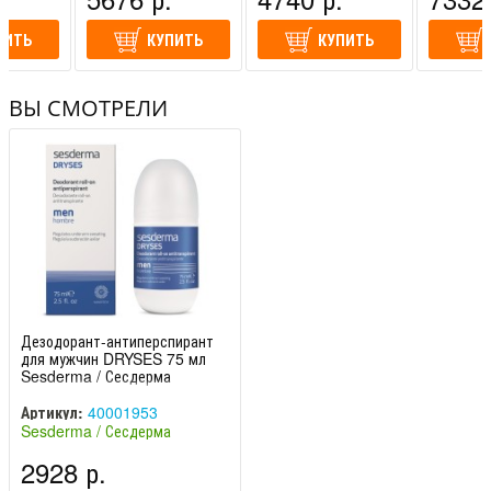
ПИТЬ
КУПИТЬ
КУПИТЬ
ВЫ СМОТРЕЛИ
Дезодорант-антиперспирант
для мужчин DRYSES 75 мл
Sesderma / Сесдерма
Артикул:
40001953
Sesderma / Сесдерма
(Испания)
2928 р.