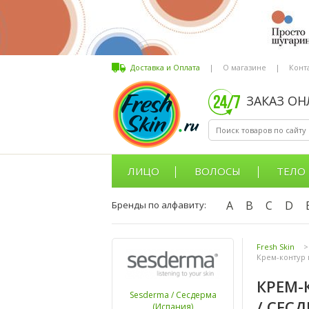
Доставка и Оплата
|
О магазине
|
Конт
ЗАКАЗ О
ЛИЦО
ВОЛОСЫ
ТЕЛО
A
B
C
D
Бренды по алфавиту:
Fresh Skin
>
Крем-контур в
КРЕМ-
Sesderma / Сесдерма
/ СЕС
(Испания)