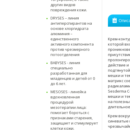
других видов
повреждения кожи.
DRYSES – линия
Опис
антиперспирантов на
основе хлоргидрата
алюминия –
Крем-контур
единственного
которой вх
активного компонента
проникнове
против чрезмерного
присутстви
потоотделения
пролонгиро
BABYSES - линия
действие и 
специально
подтянутой
разработанная для
мешки и те
младенцев и детей от 0
матрикс со
до 6 лет.
радикалами
Sesderma C
MESOSES - линейка
мешки и те
вдохновленная
на полезны
процедурой
длительное
мезотерапии лица:
помогает бороться с
Крем вокруг
признаками старения,
синеватые к
защищает и стимулирует
чрезвычайн
клетки кожи.