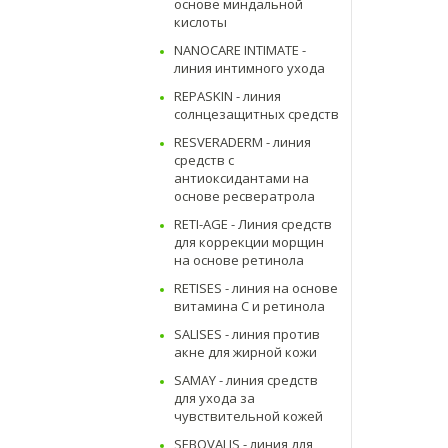
основе миндальной
кислоты
NANOCARE INTIMATE -
линия интимного ухода
REPASKIN - линия
солнцезащитных средств
RESVERADERM - линия
средств с
антиоксидантами на
основе ресвератрола
RETI-AGE - Линия средств
для коррекции морщин
на основе ретинола
RETISES - линия на основе
витамина С и ретинола
SALISES - линия против
акне для жирной кожи
SAMAY - линия средств
для ухода за
чувствительной кожей
SEBOVALIS - линия для