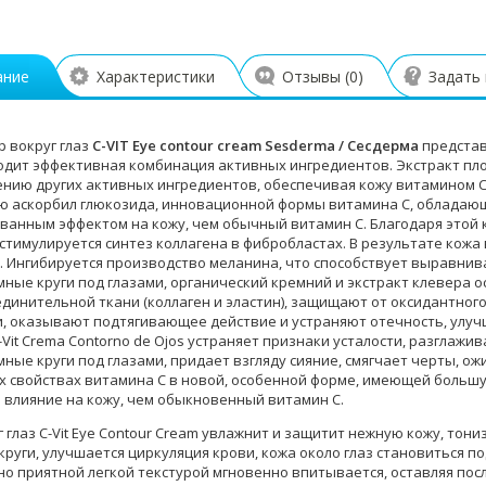
ание
Характеристики
Отзывы (
0
)
Задать
 вокруг глаз
C-VIT Eye contour cream Sesderma / Сесдерма
представ
одит эффективная комбинация активных ингредиентов. Экстракт пл
нию других активных ингредиентов, обеспечивая кожу витамином С.
ю аскорбил глюкозида, инновационной формы витамина C, обладаю
ванным эффектом на кожу, чем обычный витамин С. Благодаря этой
стимулируется синтез коллагена в фибробластах. В результате кожа 
. Ингибируется производство меланина, что способствует выравни
мные круги под глазами, органический кремний и экстракт клевера о
единительной ткани (коллаген и эластин), защищают от оксидантног
, оказывают подтягивающее действие и устраняют отечность, улучш
-Vit Crema Contorno de Ojos устраняет признаки усталости, разгла
мные круги под глазами, придает взгляду сияние, смягчает черты, о
х свойствах витамина С в новой, особенной форме, имеющей больш
 влияние на кожу, чем обыкновенный витамин С.
 глаз C-Vit Eye Contour Cream увлажнит и защитит нежную кожу, тони
руги, улучшается циркуляция крови, кожа около глаз становиться по
о приятной легкой текстурой мгновенно впитывается, оставляя по