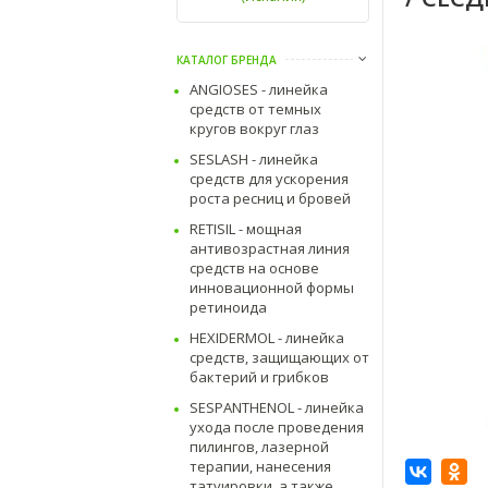
КАТАЛОГ БРЕНДА
ANGIOSES - линейка
средств от темных
кругов вокруг глаз
SESLASH - линейка
средств для ускорения
роста ресниц и бровей
RETISIL - мощная
антивозрастная линия
средств на основе
инновационной формы
ретиноида
HEXIDERMOL - линейка
средств, защищающих от
бактерий и грибков
SESPANTHENOL - линейка
ухода после проведения
пилингов, лазерной
терапии, нанесения
татуировки, а также