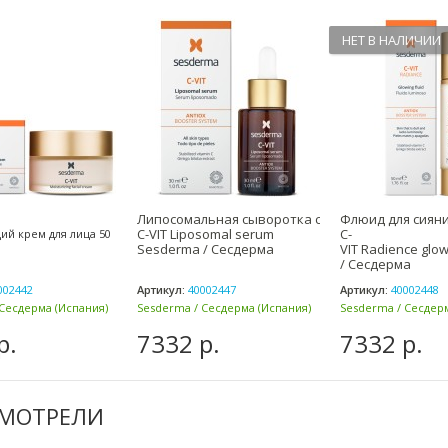
НЕТ В НАЛИЧИИ
Липосомальная сыворотка с витамином С 30 мл
Флюид для сияни
C-VIT Liposomal serum
C-
й крем для лица 50
Sesderma / Сесдерма
VIT Radience glo
/ Сесдерма
002442
Артикул:
40002447
Артикул:
40002448
Сесдерма (Испания)
Sesderma / Сесдерма (Испания)
Sesderma / Сесдерм
р.
7332 р.
7332 р.
СМОТРЕЛИ