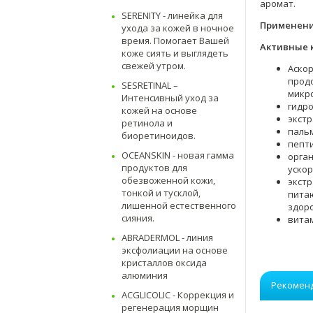
аромат.
SERENITY - линейка для
Применени
ухода за кожей в ночное
время. Помогает Вашей
Активные 
коже сиять и выглядеть
свежей утром.
Аскор
продо
SESRETINAL –
микро
Интенсивный уход за
гидр
кожей на основе
экстр
ретинола и
паль
биоретиноидов.
пепти
OCEANSKIN - новая гамма
орган
продуктов для
ускор
обезвоженной кожи,
экст
тонкой и тусклой,
питаю
лишенной естественного
здор
сияния.
витам
ABRADERMOL - линия
эксфолиации на основе
кристаллов оксида
алюминия
Рекомен
ACGLICOLIC - Коррекция и
регенерация морщин