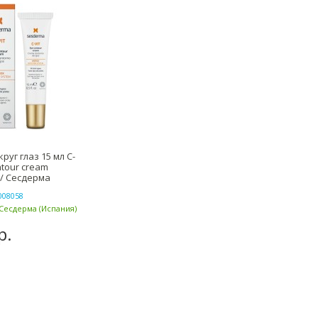
руг глаз 15 мл C-
ntour cream
/ Сесдерма
008058
Сесдерма (Испания)
р.