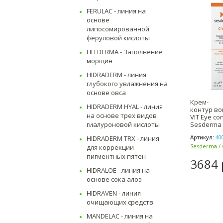
FERULAC - линия на
основе
липосомированной
феруловой кислоты
FILLDERMA - Заполнение
морщин
HIDRADERM - линия
глубокого увлажнения на
основе овса
Крем-
HIDRADERM HYAL - линия
контур вок
на основе трех видов
VIT Eye co
Sesderma 
гиалуроновой кислоты
Артикул:
40
HIDRADERM TRX - линия
Sesderma / 
для коррекции
пигментных пятен
3684 
HIDRALOE - линия на
основе сока алоэ
HIDRAVEN - линия
очищающих средств
MANDELAC - линия на