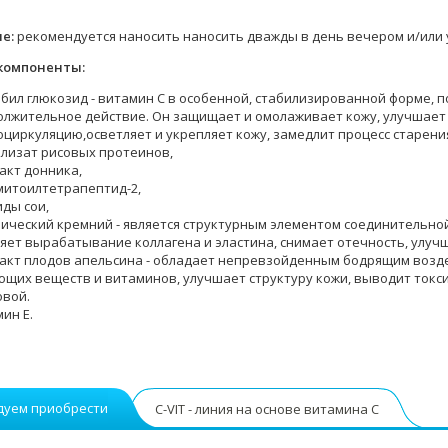
е:
рекомендуется наносить наносить дважды в день вечером и/или у
компоненты:
бил глюкозид - витамин С в особенной, стабилизированной форме,
лжительное действие. Он защищает и омолаживает кожу, улучшает 
циркуляцию,осветляет и укрепляет кожу, замедлит процесс старени
олизат рисовых протеинов,
акт донника,
митоилтетрапептид-2,
ды сои,
ический кремний - является структурным элементом соединительной
яет вырабатывание коллагена и эластина, снимает отечность, улучш
ракт плодов апельсина - обладает непревзойденным бодрящим возд
щих веществ и витаминов, улучшает структуру кожи, выводит токс
овой.
ин Е.
дуем приобрести
C-VIT - линия на основе витамина C