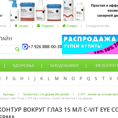
акты
|
Акции
|
Подарки
|
Скидки
|
Сотрудничество
НЛАЙН
+7 926 888-00-38
ЗДОРОВЬЕ
БИОДОБАВКИ
МЕЗОПРЕП
E
F
G
H
I
J
K
L
M
N
O
P
Q
S
T
V
Бренды
>
Sesderma / Сесдерма (Испания)
>
C-VIT - линия на основе ви
округ глаз 15 мл C-VIT Eye contour cream Sesderma / Сесдерма
КОНТУР ВОКРУГ ГЛАЗ 15 МЛ C-VIT EYE 
ДЕРМА