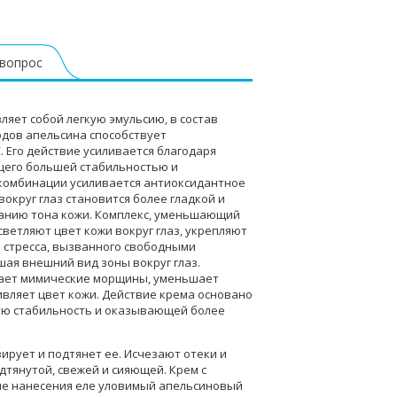
 вопрос
ляет собой легкую эмульсию, в состав
одов апельсина способствует
 Его действие усиливается благодаря
щего большей стабильностью и
 комбинации усиливается антиоксидантное
вокруг глаз становится более гладкой и
ванию тона кожи. Комплекс, уменьшающий
светляют цвет кожи вокруг глаз, укрепляют
о стресса, вызванного свободными
ая внешний вид зоны вокруг глаз.
живает мимические морщины, уменьшает
живляет цвет кожи. Действие крема основано
ую стабильность и оказывающей более
зирует и подтянет ее. Исчезают отеки и
дтянутой, свежей и сияющей. Крем с
сле нанесения еле уловимый апельсиновый