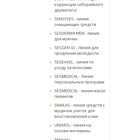
коррекции себорейного
дерматита
SENSYSES - линия
очищающих средств
SESDERMA MEN - линия
для мужчин
SESGEN 32 - Линия для
продления молодости
SESKAVEL - линия по
уходу за волосами
SESMEDICAL - Линия
персональных программ
SESMEDICAL - линия масок
пилингов
SNAILAS - линия средств с
муцином улиток для
восстановления кожи
UREMOL - линия на
основе мочевины
Ампулы