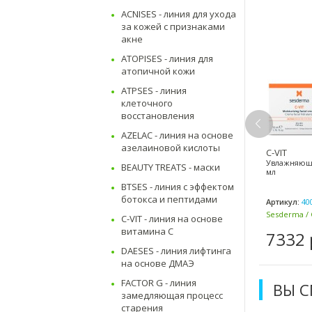
ACNISES - линия для ухода
за кожей с признаками
акне
ATOPISES - линия для
атопичной кожи
ATPSES - линия
клеточного
восстановления
AZELAC - линия на основе
азелаиновой кислоты
э-гель 50 мл, 250 мл
Патчи для контура вокруг глаз
C-VIT
raloe Gel de Aloe
5 шт C-Vit Parches Contorno
Увлажняющи
BEAUTY TREATS - маски
мл
derma / Сесдерма
de Ojos Sesderma /
Сесдерма
BTSES - линия с эффектом
ботокса и пептидами
кул:
40007504
Артикул:
40002443
Артикул:
40
erma / Сесдерма (Испания)
Sesderma / Сесдерма (Испания)
Sesderma / 
C-VIT - линия на основе
витамина C
20 р.
5784 р.
7332 
DAESES - линия лифтинга
на основе ДМАЭ
FACTOR G - линия
ВЫ 
замедляющая процесс
старения