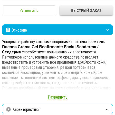
БЫСТРЫЙ ЗАКАЗ
Отложить
Описание
Ускоряя выработку кожными покровами эластина крем гель
Daeses Crema Gel Reafirmante Facial Sesderma /
Сесдерма
способствует повышению их эластичности.
Регулярное использование данного средства позволяет
предотвратить и устранить все проявления дряблости кожи,
вызванные процессами старения, резкой потерей веса,
солнечной инсоляцией, увлажнить и разгладить кожу.Крем
оказывает мгновенный лифтинг-эффект, сразу после нанесения
кожа приобретает мягкость, гладкость и эластичность.
Грамотно подобранный состав крема способствует удержанию
в кожных покровах достаточного количества влаги,
Развернуть
нормализации водного баланса, питанию и смягчению кожи,
устранению шелушений, укреплению тургора кожи и придают
овалу лица четкие очертания, подтягивая его, нейтрализует
Характеристики
негативное влияние неблагоприятных окружающих факторов.