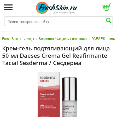
>
>
>
Fresh Skin
Бренды
Sesderma / Сесдерма (Испания)
DAESES - линия
Крем-гель подтягивающий для лица
50 мл Daeses Crema Gel Reafirmante
M
N
O
P
Q
S
T
V
W
Facial Sesderma / Сесдерма