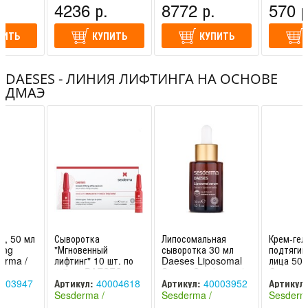
.
4236 р.
8772 р.
570 р
ПИТЬ
КУПИТЬ
КУПИТЬ
DAESES - ЛИНИЯ ЛИФТИНГА НА ОСНОВЕ
ДМАЭ
м, 50 мл
Сыворотка
Липосомальная
Крем-гел
ing
"Мгновенный
сыворотка 30 мл
подтяги
erma /
лифтинг" 10 шт. по
Daeses Liposomal
лица 50 
1,5 мл DAESES
Serum Sesderma /
Crema G
Sesderma /
Сесдерма
Reafirma
003947
Артикул:
40004618
Артикул:
40003952
Артикул:
Сесдерма
Sesderma
Sesderma /
Sesderma /
Sesderm