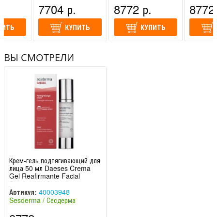
спания)
Сесдерма (Испания)
Сесдерма (Испания)
Сесдерма
.
7704 р.
8772 р.
8772 
ПИТЬ
КУПИТЬ
КУПИТЬ
ВЫ СМОТРЕЛИ
Крем-гель подтягивающий для
лица 50 мл Daeses Crema
Gel Reafirmante Facial
Sesderma / Сесдер
Артикул:
40003948
Sesderma / Сесдерма
(Испания)