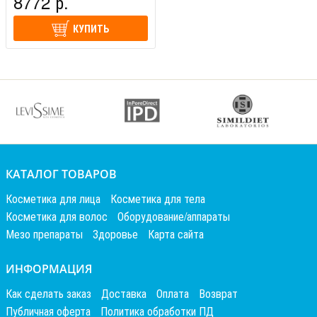
8772 р.
КУПИТЬ
КАТАЛОГ ТОВАРОВ
Косметика для лица
Косметика для тела
Косметика для волос
Оборудование/аппараты
Мезо препараты
Здоровье
Карта сайта
ИНФОРМАЦИЯ
Как сделать заказ
Доставка
Оплата
Возврат
Публичная оферта
Политика обработки ПД