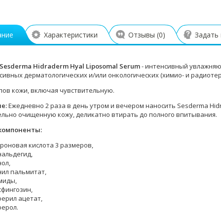
ание
Характеристики
Отзывы (
0
)
Задать
Sesderma Hidraderm Hyal Liposomal Serum
- интенсивный увлажняю
ссивных дерматологических и/или онкологических (химио- и радиоте
ипов кожи, включая чувствительную.
ие:
Ежедневно 2 раза в день утром и вечером наносить Sesderma Hidr
льно очищенную кожу, деликатно втирать до полного впитывания.
компоненты:
роновая кислота 3 размеров,
нальдегид,
ол,
нил пальмитат,
миды,
сфингозин,
ерил ацетат,
ферол.