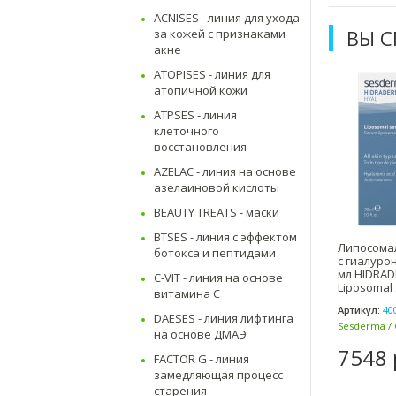
ACNISES - линия для ухода
ВЫ 
за кожей с признаками
акне
ATOPISES - линия для
атопичной кожи
ATPSES - линия
клеточного
восстановления
AZELAC - линия на основе
азелаиновой кислоты
BEAUTY TREATS - маски
BTSES - линия с эффектом
Липосома
ботокса и пептидами
с гиалуро
мл HIDRAD
C-VIT - линия на основе
Liposomal
витамина C
Артикул:
40
DAESES - линия лифтинга
Sesderma / 
на основе ДМАЭ
7548 
FACTOR G - линия
замедляющая процесс
старения