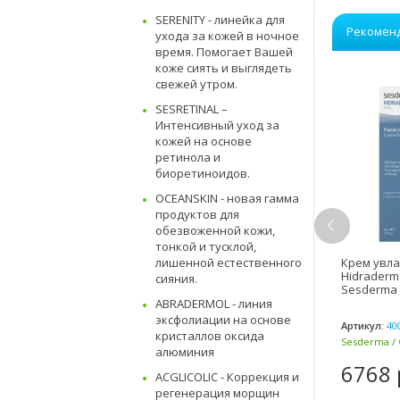
SERENITY - линейка для
Рекомен
ухода за кожей в ночное
время. Помогает Вашей
коже сиять и выглядеть
свежей утром.
SESRETINAL –
Интенсивный уход за
кожей на основе
ретинола и
биоретиноидов.
OCEANSKIN - новая гамма
продуктов для
обезвоженной кожи,
тонкой и тусклой,
м-контур для глаз 15 мл
C-VIT
Крем увл
лишенной естественного
raloe Crema Contorno de
Hidraderm 
Увлажняющий крем для лица 50
сияния.
мл
s Sesderma / Сесдерма
Sesderma 
ABRADERMOL - линия
эксфолиации на основе
кул:
40002610
Артикул:
40002442
Артикул:
40
кристаллов оксида
erma / Сесдерма (Испания)
Sesderma / Сесдерма (Испания)
Sesderma / 
алюминия
96 р.
7332 р.
6768 
ACGLICOLIC - Коррекция и
регенерация морщин