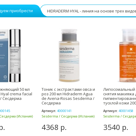
дуем приобрести
HIDRADERM HYAL - линия на основе трех вид
ажняющий 50 мл
Тоник с экстрактами овса и
Липосомальный 
Hyal crema facial
роз 200 мл Hidraderm Agua
снятия макияжа 
/ Сесдерма
de Avena-Rosas Sesderma /
пигментированн
Сесдерма
тусклой кожи 200
Sensyses
000145
Артикул:
40000141
Артикул:
40001458
Сесдерма (Испания)
Sesderma / Сесдерма (Испания)
Sesderma / Сесдерм
р.
4368 р.
3540 р.