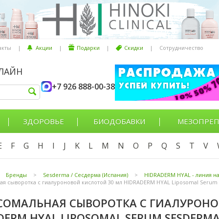
акты
|
Акции
|
Подарки
|
Скидки
|
Сотрудничество
НЛАЙН
+7 926 888-00-38
ЗДОРОВЬЕ
БИОДОБАВКИ
МЕЗОПРЕП
E
F
G
H
I
J
K
L
M
N
O
P
Q
S
T
V
Бренды
>
Sesderma / Сесдерма (Испания)
>
HIDRADERM HYAL - линия на
я сыворотка с гиалуроновой кислотой 30 мл HIDRADERM HYAL Liposomal Serum
ОМАЛЬНАЯ СЫВОРОТКА С ГИАЛУРОНО
DERM HYAL LIPOSOMAL SERUM SESDERMA