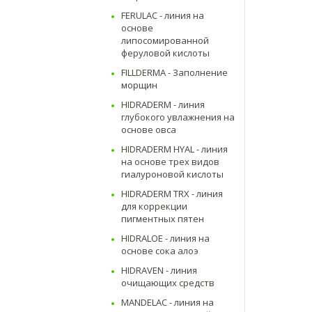
FERULAC - линия на
основе
липосомированной
феруловой кислоты
FILLDERMA - Заполнение
морщин
HIDRADERM - линия
глубокого увлажнения на
основе овса
HIDRADERM HYAL - линия
на основе трех видов
гиалуроновой кислоты
HIDRADERM TRX - линия
для коррекции
пигментных пятен
HIDRALOE - линия на
основе сока алоэ
HIDRAVEN - линия
очищающих средств
MANDELAC - линия на