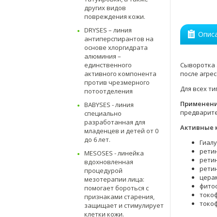
других видов
повреждения кожи.
DRYSES – линия
Опис
антиперспирантов на
основе хлоргидрата
алюминия –
Сыворотка
единственного
после агре
активного компонента
против чрезмерного
Для всех т
потоотделения
Применен
BABYSES - линия
предварите
специально
разработанная для
Активные 
младенцев и детей от 0
до 6 лет.
Гиалу
рети
MESOSES - линейка
ретин
вдохновленная
рети
процедурой
цера
мезотерапии лица:
фито
помогает бороться с
токоф
признаками старения,
токо
защищает и стимулирует
клетки кожи.