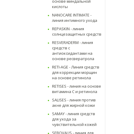
основе миндальной
кислоты
NANOCARE INTIMATE -
линия интимного ухода
REPASKIN - линия
солнцезащитных средств
RESVERADERM - линия
средств с
антиоксидантами на
основе ресвератрола
RETI-AGE - Линия средств
для коррекции морщин
на основе ретинола
RETISES - линия на основе
витамина С и ретинола
SALISES - линия против
акне для жирной кожи
SAMAY - линия средств
для ухода за
чувствительной кожей
SEBOVALIS - линия для