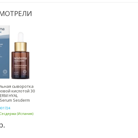
СМОТРЕЛИ
льная сыворотка
новой кислотой 30
ERM HYAL
 Serum Sesderm
001724
Сесдерма (Испания)
р.