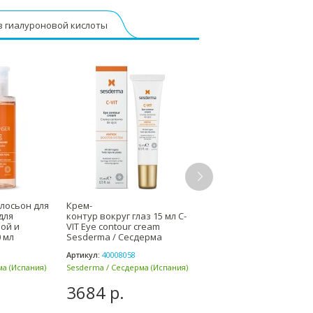
ов гиалуроновой кислоты
лосьон для
Крем-
Маска интенсивно
для
контур вокруг глаз 15 мл C-
питающая 50 мл, 100 мл
ой и
VIT Eye contour cream
REVITAL INTENSE MASK
 мл
Sesderma / Сесдерма
Мезофарм / Mesophar
profession
Артикул:
40008058
Артикул:
071750
а (Испания)
Sesderma / Сесдерма (Испания)
Mesopharm professional (Р
3684 р.
2500 р.