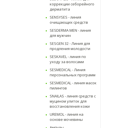
коррекции себорейного
дерматита
SENSYSES - линия
очищающих средств
SESDERMA MEN - линия
для мужчин
SESGEN 32 - Линия для
продления молодости
SESKAVEL - линия по
уходу за волосами
SESMEDICAL - Линия
персональных программ
SESMEDICAL - линия масок
пилингов
SNAILAS - линия средств с
муцином улиток для
восстановления кожи
UREMOL - линия на
основе мочевины
Ампулы