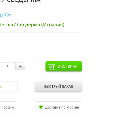
01724
derma / Сесдерма (Испания)
В КОРЗИНУ
БЫСТРЫЙ ЗАКАЗ
ть
о России
Доставка по Москве