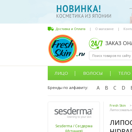
Доставка и Оплата
|
О магазине
|
Конт
ЗАКАЗ О
ЛИЦО
ВОЛОСЫ
ТЕЛО
A
B
C
D
Бренды по алфавиту:
Fresh Skin
>
Липосомальна
ЛИПОС
Sesderma / Сесдерма
HIDRA
(Испания)