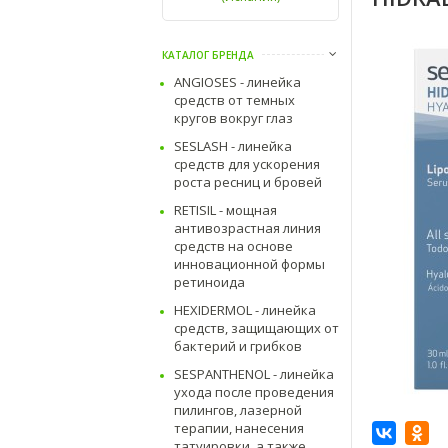
КАТАЛОГ БРЕНДА
ANGIOSES - линейка
средств от темных
кругов вокруг глаз
SESLASH - линейка
средств для ускорения
роста ресниц и бровей
RETISIL - мощная
антивозрастная линия
средств на основе
инновационной формы
ретиноида
HEXIDERMOL - линейка
средств, защищающих от
бактерий и грибков
SESPANTHENOL - линейка
ухода после проведения
пилингов, лазерной
терапии, нанесения
татуировки, а также