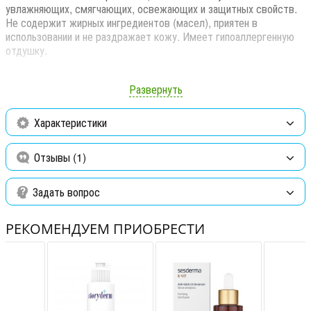
увлажняющих, смягчающих, освежающих и защитных свойств.
Не содержит жирных ингредиентов (масел), приятен в
использовании и не раздражает кожу. Имеет гипоаллергенную
отдушку.
Для всех типов кожи.
Развернуть
НАЗНАЧЕНИЕ: после загара, после бритья, небольшие ожоги,
укусы насекомых, до и после депиляции, уход после химических
Характеристики
пилингов.
Способ применения:
Нанести на кожу деликатными
Отзывы (1)
движениями по мере необходимости.
Активные компоненты:
Задать вопрос
Алоэ барбаденсис (100% aloe barbadensis).
РЕКОМЕНДУЕМ ПРИОБРЕСТИ