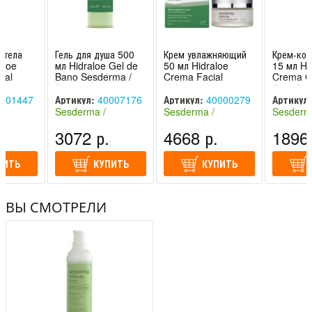
 тела
Гель для душа 500
Крем увлажняющий
Крем-кон
aloe
мл Hidraloe Gel de
50 мл Hidraloe
15 мл Hi
ral
Bano Sesderma /
Crema Facial
Crema C
Сесдерма
Hidratante
Ojos Ses
Sesderma /
Сесдерм
001447
Артикул:
40007176
Артикул:
40000279
Артикул:
Сесдерма
Sesderma /
Sesderma /
Sesderm
спания)
Сесдерма (Испания)
Сесдерма (Испания)
Сесдерма
.
3072 р.
4668 р.
1896 
ПИТЬ
КУПИТЬ
КУПИТЬ
ВЫ СМОТРЕЛИ