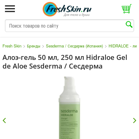
>
>
>
Fresh Skin
Бренды
Sesderma / Сесдерма (Испания)
HIDRALOE - лини
Алоэ-гель 50 мл, 250 мл Hidraloe Gel
de Aloe Sesderma / Сесдерма
M
N
O
P
Q
S
T
V
W