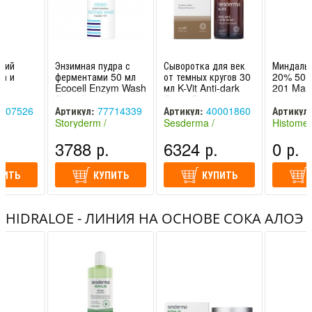
щий
Энзимная пудра с
Сыворотка для век
Миндальн
ла и
ферментами 50 мл
от темных кругов 30
20% 50 
л
Ecocell Enzym Wash
мл K-Vit Anti-dark
201 Mand
A
Storyderm /
Circle Serum
20% Hist
Сторидерм
Sesderma /
Хистоме
007526
Артикул:
77714339
Артикул:
40001860
Артикул:
Сесдерма
Storyderm /
Sesderma /
Histomer
HIS201P
спания)
Сторидерм (Южная
Сесдерма (Испания)
(Италия)
.
3788 р.
6324 р.
0 р.
Корея)
ПИТЬ
КУПИТЬ
КУПИТЬ
HIDRALOE - ЛИНИЯ НА ОСНОВЕ СОКА АЛОЭ