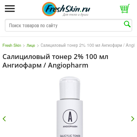
>
>
Салициловый тонер 2% 100 мл Ангиофарм / Angi
Fresh Skin
Лицо
Салициловый тонер 2% 100 мл
Ангиофарм / Angiopharm
M
N
O
P
Q
S
T
V