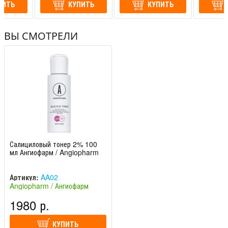
ПИТЬ
Ribes Nigrum (blackcurrant) Leaf Extract/Rubus Idaeus
КУПИТЬ
КУПИТЬ
(Raspberry) Leaf Extract, Alpha-Glucan Oligosaccharide,
Ethylhexylglycerin, Polymnia Sonchifolia Root Juice, Aroma,
ВЫ СМОТРЕЛИ
Maltodextrin, Citric Acid, Potassium Sorbate, Sodium
Benzoate, Lactobacillus, Sorbic Acid
Салициловый тонер 2% 100
мл Ангиофарм / Angiopharm
Артикул:
AA02
Angiopharm / Ангиофарм
(Россия)
1980 р.
КУПИТЬ