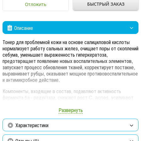
БЫСТРЫЙ ЗАКАЗ
Отложить
Описание
Тонер для проблемной кожи на основе салициловой кислоты
нормализует работу сальных желез, очищает поры от скоплений
себума, уменьшает выраженность гиперкератоза,
предотвращает появление новых воспалительных элементов,
запускает процесс обновления тканей, корректирует постакне,
выравнивает рубцы, оказывает мощное противовоспалительное
и антимикробное действие.
Компоненты, входящие в состав, подавляют активность
фермента 5а - редуктаза, снижают рост C. acnes, усиливают
естественную защиту кожи, обладают антиоксидантными
свойствами и защищают от негативного воздействия
Развернуть
окружающей среды.
Характеристики
АКТИВНЫЕ КОМПОНЕНТЫ:
салициловая кислота 2%
обладает высокой степенью
Отзывы (0)