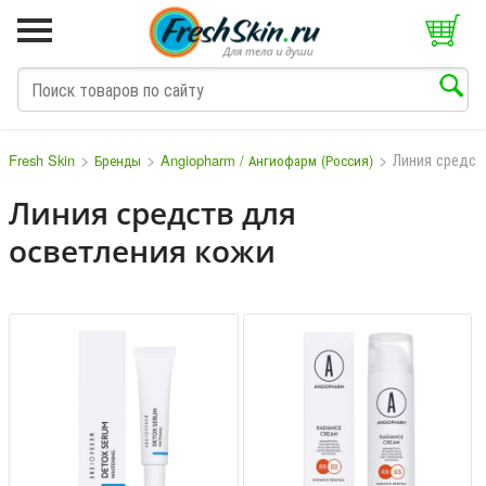
>
>
>
Линия средст
Fresh Skin
Бренды
Angiopharm / Ангиофарм (Россия)
Линия средств для
осветления кожи
M
N
O
P
Q
S
T
V
W