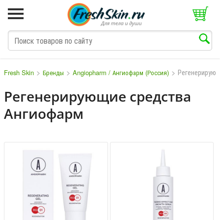
>
>
>
Регенерирую
Fresh Skin
Бренды
Angiopharm / Ангиофарм (Россия)
Регенерирующие средства
Ангиофарм
M
N
O
P
Q
S
T
V
W