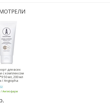
СМОТРЕЛИ
орт для всех
и с комплексом
9 50 мл, 200 мл
 / Angiopha
02
 / Ангиофарм
р.