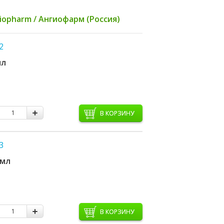
iopharm / Ангиофарм (Россия)
2
мл
В КОРЗИНУ
3
 мл
В КОРЗИНУ