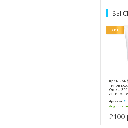
ВЫ 
ХИТ
Крем-комф
типов кож
Омега 3*6*
Ангиофарм
Артикул:
CT
Angiopharm
(Россия)
2100 