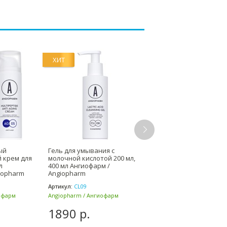
ХИТ
ый
Гель для умывания с
Салициловый тонер 2%
 крем для
молочной кислотой 200 мл,
мл Ангиофарм / Angiop
л
400 мл Ангиофарм /
iopharm
Angiopharm
Артикул:
CL09
Артикул:
AA02
офарм
Angiopharm / Ангиофарм
Angiopharm / Ангиофарм
(Россия)
(Россия)
1890 р.
1980 р.