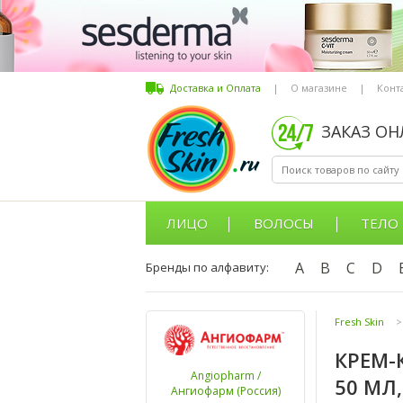
Доставка и Оплата
|
О магазине
|
Конт
ЗАКАЗ О
ЛИЦО
ВОЛОСЫ
ТЕЛО
A
B
C
D
Бренды по алфавиту:
Fresh Skin
>
КРЕМ-
Angiopharm /
50 МЛ
Ангиофарм (Россия)