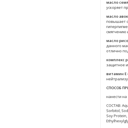
масло сем
ускоряет п
масло аво
повышает с
гиперпигме
смягчению 
масло рис
данного ма
отлично по
комплекс 
защитное и
витамин Е
нейтрализу
СПОСОБ ПР
нанести на
СОСТАВ: Aqua
Sorbitol, So
Soy Protein,
Ethylhexylgl