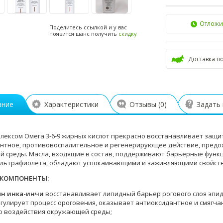
Отложи
Поделитесь ссылкой и у вас
появится шанс получить
скидку
Доставка п
ание
Характеристики
Отзывы (
0
)
Задать
плексом Омега 3-6-9 жирных кислот прекрасно восстанавливает защ
нтное, противовоспалительное и регенерирующее действие, предох
 среды. Масла, входящие в состав, поддерживают барьерные функ
ультрафиолета, обладают успокаивающими и заживляющими свойст
 КОМПОНЕНТЫ:
ян инка-инчи
восстанавливает липидный барьер рогового слоя эпид
егулирует процесс ороговения, оказывает антиоксидантное и смягч
о воздействия окружающей среды;