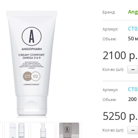
Ang
Бренд:
CT0
Артикул:
50 
Объем:
2100 р.
Кол-во (шт):
CT0
Артикул:
200
Объем:
5250 р.
Кол-во (шт):