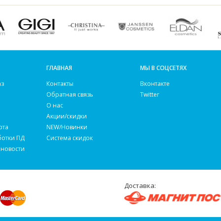
ГЛАВНАЯ
МЫ В СОЦСЕТЯХ
аз
Контакты
Вконтакте
Обратная связь
Twitter
О нас
Акции/скидки
рта
NEW/Новинки
ботки ПД
Система скидок
 новости
Доставка: