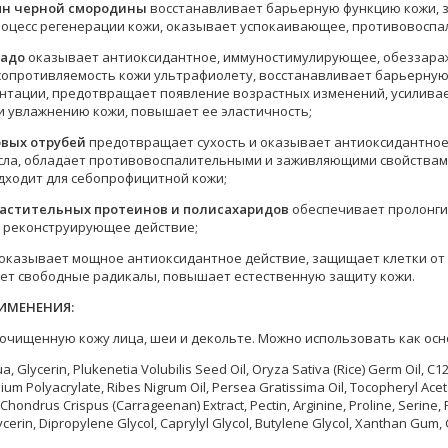
ян черной смородины
восстанавливает барьерную функцию кожи, з
роцесс регенерации кожи, оказывает успокаивающее, противовоспа
кадо
оказывает антиоксидантное, иммуностимулирующее, обеззар
опротивляемость кожи ультрафиолету, восстанавливает барьерную 
нтации, предотвращает появление возрастных изменений, усиливае
и увлажнению кожи, повышает ее эластичность;
овых отрубей
предотвращает сухость и оказывает антиоксидантное 
сла, обладает противовоспалительными и заживляющими свойствам
дходит для себопрофицитной кожи;
растительных протеинов и полисахаридов
обеспечивает пролонг
 реконструирующее действие;
оказывает мощное антиоксидантное действие, защищает клетки от
ет свободные радикалы, повышает естественную защиту кожи.
ИМЕНЕНИЯ:
 очищенную кожу лица, шеи и декольте. Можно использовать как осн
, Glycerin, Plukenetia Volubilis Seed Oil, Oryza Sativa (Rice) Germ Oil, C12
dium Polyacrylate, Ribes Nigrum Oil, Persea Gratissima Oil, Tocopheryl Ac
 Chondrus Crispus (Carrageenan) Extract, Pectin, Arginine, Proline, Serine
ycerin, Dipropylene Glycol, Caprylyl Glycol, Butylene Glycol, Xanthan Gum,