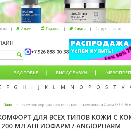
акты
|
Акции
|
Подарки
|
Скидки
|
Сотрудничество
НЛАЙН
+7 926 888-00-38
ЗДОРОВЬЕ
БИОДОБАВКИ
МЕЗОПРЕП
E
F
G
H
I
J
K
L
M
N
O
P
Q
S
T
V
Лицо
>
Крем-комфорт для всех типов кожи с комплексом Омега 3*6*9 50 м
КОМФОРТ ДЛЯ ВСЕХ ТИПОВ КОЖИ С КО
, 200 МЛ АНГИОФАРМ / ANGIOPHARM