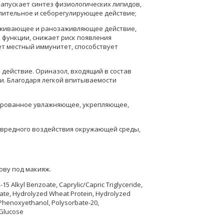
апускает синтез физиологических липидов,
лительное и себорегулирующее действие;
аживающее и ранозаживляющее действие,
функции, снижает риск появления
т местный иммунитет, способствует
действие. Ориназол, входящий в состав
и. Благодаря легкой впитываемости
ированное увлажняющее, укрепляющее,
 вредного воздействия окружающей среды,
ову под макияж.
-15 Alkyl Benzoate, Caprylic/Capric Triglyceride,
etate, Hydrolyzed Wheat Protein, Hydrolyzed
, Phenoxyethanol, Polysorbatе-20,
 Glucose