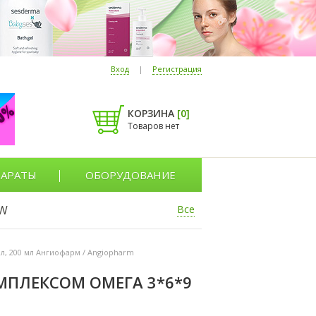
Вход
|
Регистрация
КОРЗИНА
[
0
]
Товаров нет
АРАТЫ
ОБОРУДОВАНИЕ
W
Все
л, 200 мл Ангиофарм / Angiopharm
МПЛЕКСОМ ОМЕГА 3*6*9