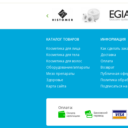
КАТАЛОГ ТОВАРОВ
ИНФОРМАЦИЯ
Косметика для лица
Как сделать зак
Косметика для тела
Доставка
Косметика для волос
Оплата
Оборудование/аппараты
Возврат
Мезо препараты
Публичная офе
Здоровье
Политика обра
Карта сайта
Подписаться на
Оплата: