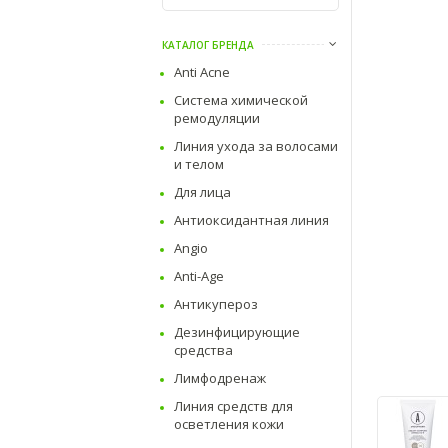
КАТАЛОГ БРЕНДА
Anti Acne
Система химической
ремодуляции
Линия ухода за волосами
и телом
Для лица
Антиоксидантная линия
Angio
Anti-Age
Антикупероз
Дезинфицирующие
средства
Лимфодренаж
Линия средств для
осветления кожи