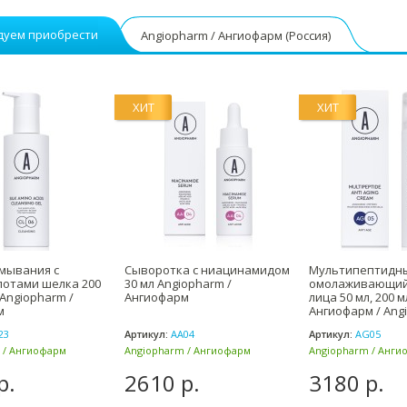
дуем приобрести
Angiopharm / Ангиофарм (Россия)
ХИТ
ХИТ
умывания с
Сыворотка с ниацинамидом
Мультипептидн
лотами шелка 200
30 мл Angiopharm /
омолаживающий
 Angiopharm /
Ангиофарм
лица 50 мл, 200 м
м
Ангиофарм / Ang
23
Артикул:
AA04
Артикул:
AG05
 / Ангиофарм
Angiopharm / Ангиофарм
Angiopharm / Анги
(Россия)
(Россия)
р.
2610 р.
3180 р.