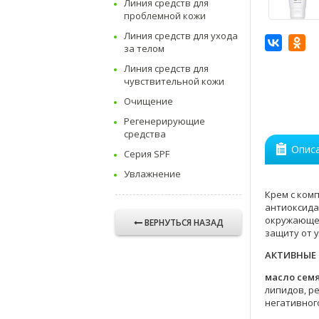
Линия средств для
проблемной кожи
Линия средств для ухода
за телом
Линия средств для
чувствительной кожи
Очищение
Регенерирующие
средства
Опис
Серия SPF
Увлажнение
Крем с ком
антиоксида
окружающей
ВЕРНУТЬСЯ НАЗАД
защиту от 
АКТИВНЫЕ
масло сем
липидов, р
негативног