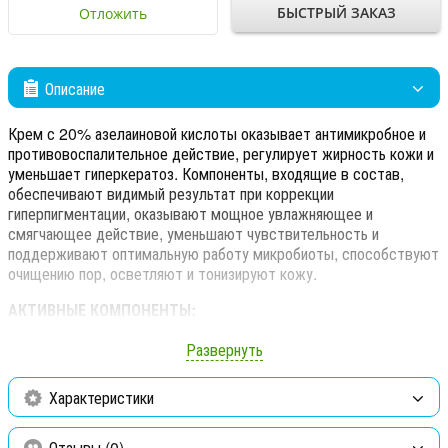
БЫСТРЫЙ ЗАКАЗ
Отложить
Описание
Крем с 20% азелаиновой кислоты оказывает антимикробное и
противовоспалительное действие, регулирует жирность кожи и
уменьшает гиперкератоз. Компоненты, входящие в состав,
обеспечивают видимый результат при коррекции
гиперпигментации, оказывают мощное увлажняющее и
смягчающее действие, уменьшают чувствительность и
поддерживают оптимальную работу микробиоты, способствуют
очищению пор, осветляют и тонизируют кожу.
АКТИВНЫЕ КОМПОНЕНТЫ:
азелаиновая кислота
снижает себопродукцию, оказывает
Развернуть
антимикробное и противовоспалительное действие, угнетает
рост Cutibacterium acnes, ингибирует фермент 5а редуктаза,
Характеристики
обладает кератолитическими свойствами, уменьшает
образование комедонов и устраняет гиперкератоз. Обладает
ярко выраженными депигментирующими свойствами, подавляет
Отзывы (0)