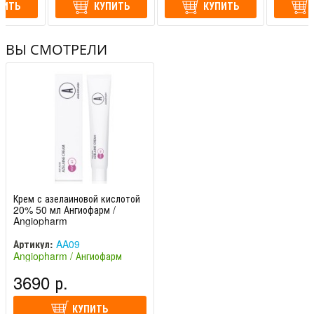
ПИТЬ
КУПИТЬ
КУПИТЬ
ВЫ СМОТРЕЛИ
Крем с азелаиновой кислотой
20% 50 мл Ангиофарм /
Angiopharm
Артикул:
AA09
Angiopharm / Ангиофарм
(Россия)
3690 р.
КУПИТЬ