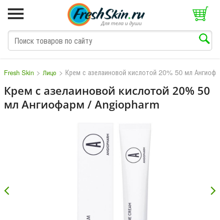
>
>
Крем с азелаиновой кислотой 20% 50 мл Ангиофа
Fresh Skin
Лицо
Крем с азелаиновой кислотой 20% 50
мл Ангиофарм / Angiopharm
M
N
O
P
Q
S
T
V
W