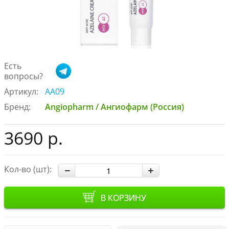
Есть
вопросы?
Артикул:
AA09
Бренд:
Angiopharm / Ангиофарм (Россия)
3690 р.
Кол-во (шт):
В КОРЗИНУ