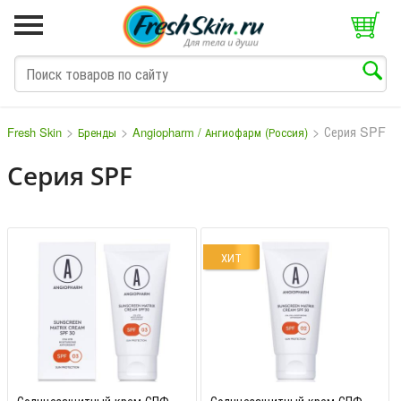
>
>
>
Серия SPF
Fresh Skin
Бренды
Angiopharm / Ангиофарм (Россия)
Серия SPF
M
N
O
P
Q
S
T
V
W
ХИТ