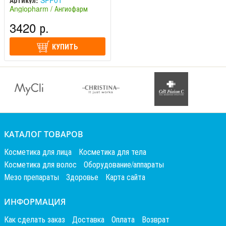
Артикул:
SPF01
Angiopharm / Ангиофарм
(Россия)
3420 р.
КУПИТЬ
КАТАЛОГ ТОВАРОВ
Косметика для лица
Косметика для тела
Косметика для волос
Оборудование/аппараты
Мезо препараты
Здоровье
Карта сайта
ИНФОРМАЦИЯ
Как сделать заказ
Доставка
Оплата
Возврат