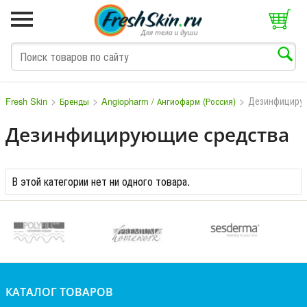
>
>
>
Дезинфициру
Fresh Skin
Бренды
Angiopharm / Ангиофарм (Россия)
Дезинфицирующие средства
M
N
O
P
Q
S
T
V
W
В этой категории нет ни одного товара.
КАТАЛОГ ТОВАРОВ