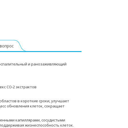
 вопрос
воспалительный и ранозаживляющий
екс СО-2 экстрактов
бластов в короткие сроки, улучшает
есс обновления клеток, сокращает
ренными капиллярами, сосудистыми
поддерживая жизнеспособность клеток.