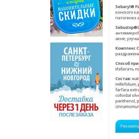
Sebaryl® FL
конского к
патогенез 
Sebustop®
антимикроб
акне, улуч
Комплекс 
раздражени
Способ пр
Избегать п
Состав
:
wat
millefolium,
farfara extr
colloidal si
panthenol, pr
cinnamomum 
Рекомен