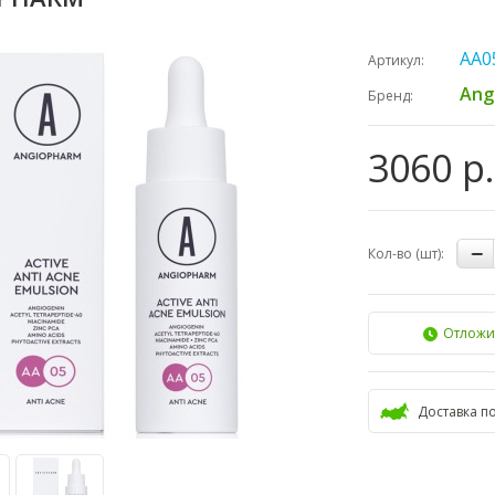
AA0
Артикул:
Ang
Бренд:
3060 р.
Кол-во (шт):
Отложи
Доставка п