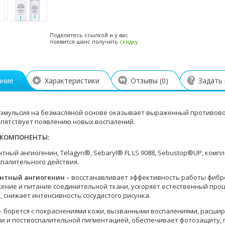
Поделитесь ссылкой и у вас
появится шанс получить
скидку
ание
Характеристики
Отзывы (
0
)
Задать
эмульсия на безмасляной основе оказывает выраженный противо
епятствует появлению новых воспалений.
 КОМПОНЕНТЫ:
ный ангиогенин, Telagyn®, Sebaryl® FL LS 9088, Sebustop®UP, компл
палительного действия.
нтный ангиогенин
– восстанавливает эффективность работы фибро
ение и питание соединительной ткани, ускоряет естественный проц
, снижает интенсивность сосудистого рисунка.
- борется с покраснениями кожи, вызванными воспалениями, расши
и и поствоспалительной пигментацией, обеспечивает фотозащиту, 