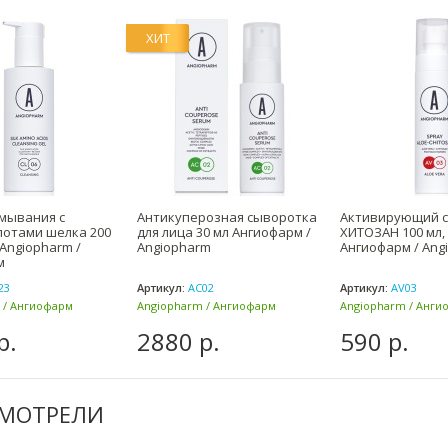
ХИТ
умывания с
Антикуперозная сыворотка
Активирующий с
лотами шелка 200
для лица 30 мл Ангиофарм /
ХИТОЗАН 100 мл, 
 Angiopharm /
Angiopharm
Ангиофарм / Ang
м
23
Артикул:
AC02
Артикул:
AV03
 / Ангиофарм
Angiopharm / Ангиофарм
Angiopharm / Анги
(Россия)
(Россия)
р.
2880 р.
590 р.
СМОТРЕЛИ