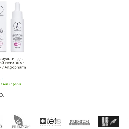
эмульсия для
й кожи 30 мл
 / Angiopharm
05
 / Ангиофарм
р.