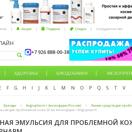
акты
|
Акции
|
Подарки
|
Скидки
|
Сотрудничество
НЛАЙН
+7 926 888-00-38
ЗДОРОВЬЕ
БИОДОБАВКИ
МЕЗОПРЕП
E
F
G
H
I
J
K
L
M
N
O
P
Q
S
T
V
Бренды
>
Angiopharm / Ангиофарм (Россия)
>
Линия средств для проб
льсия для проблемной кожи 30 мл Ангиофарм / Angiopharm
НАЯ ЭМУЛЬСИЯ ДЛЯ ПРОБЛЕМНОЙ КОЖ
PHARM