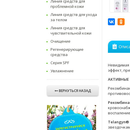
Линия средств для
проблемной кожи
Линия средств для ухода
за телом
Линия средств для
чувствительной кожи
Очищение
Опис
Регенерирующие
средства
Серия SPF
Невидимая 
эффект, пр
Увлажнение
АКТИВНЫЕ
Рекомбинант
ВЕРНУТЬСЯ НАЗАД
противовос
Рекомбина
кровоснабж
воспаление
Telangyn®
звездочкам