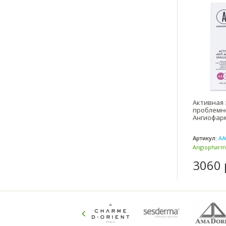
Активная 
проблемно
Ангиофарм
Артикул:
AA
Angiopharm
(Россия)
3060 