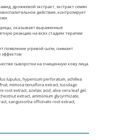
амид, дрожжевой экстракт, экстракт семян
вовоспалительное действие, контролирует
ожи.
корицы, оказывает выраженные
етную реакцию на всех стадиях терапии
 появление угревой сыпи, снимает
м эффектом
честве сыворотки на очищенную кожу лица.
lus lupulus, hypericum perforatum, achillea
ruit, mimosa tenuiflora extract, tussilago
 root extract, azelaic acid, aloe vera leaf gel,
se chestnut extract, ammonium glycyrrhizate,
ract, sanguisorba officinalis root extract,