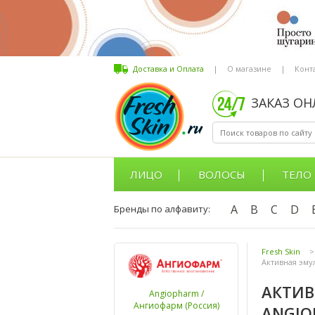
Доставка и Оплата
|
О магазине
|
Конт
ЗАКАЗ О
ЛИЦО
ВОЛОСЫ
ТЕЛО
A
B
C
D
Бренды по алфавиту:
Fresh Skin
>
Активная эму
АКТИВ
Angiopharm /
Ангиофарм (Россия)
ANGIO