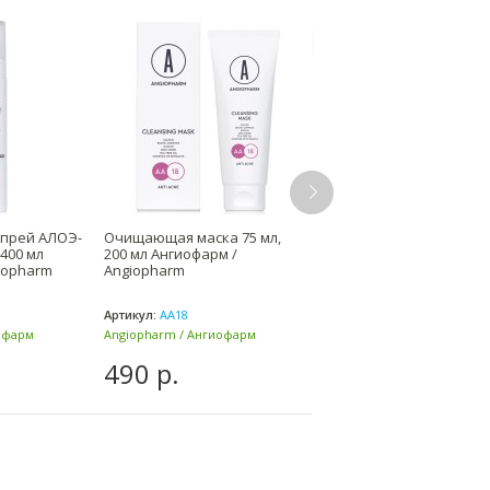
ХИТ
прей АЛОЭ-
Очищающая маска 75 мл,
Антикуперозный крем 
400 мл
200 мл Ангиофарм /
лица 50 мл, 200 мл
iopharm
Angiopharm
Ангиофарм / Angiophar
Артикул:
AA18
Артикул:
AC03
офарм
Angiopharm / Ангиофарм
Angiopharm / Ангиофарм
(Россия)
(Россия)
490 р.
2750 р.