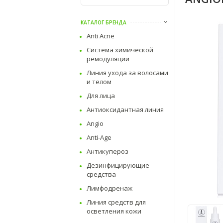
КАТАЛОГ БРЕНДА
Anti Acne
Система химической
ремодуляции
Линия ухода за волосами
и телом
Для лица
Антиоксидантная линия
Angio
Anti-Age
Антикупероз
Дезинфицирующие
средства
Лимфодренаж
Линия средств для
осветления кожи