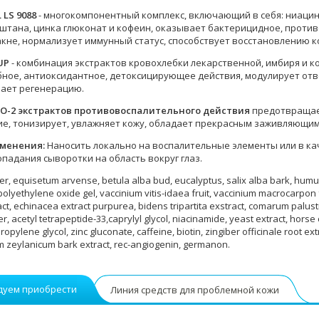
 LS 9088
- многокомпонентный комплекс, включающий в себя: ниацин
аштана, цинка глюконат и кофеин, оказывает бактерицидное, проти
акне, нормализует иммунный статус, способствует восстановлению к
UP
- комбинация экстрактов кровохлебки лекарственной, имбиря и 
ное, антиоксидантное, детоксицирующее действия, модулирует отв
шает регенерацию.
СО-2 экстрактов противовоспалительного действия
предотвращает
е, тонизирует, увлажняет кожу, обладает прекрасным заживляющи
именения:
Наносить локально на воспалительные элементы или в ка
опадания сыворотки на область вокруг глаз.
er, equisetum arvense, betula alba bud, eucalyptus, salix alba bark, humu
 polyethylene oxide gel, vaccinium vitis-idaea fruit, vaccinium macrocarpon f
act, echinacea extract purpurea, bidens tripartita exstract, comarum palustre
lver, acetyl tetrapeptide-33,caprylyl glycol, niacinamide, yeast extract, hor
opylene glycol, zinc gluconate, caffeine, biotin, zingiber officinale root ext
zeylanicum bark extract, rec-angiogenin, germanon.
дуем приобрести
Линия средств для проблемной кожи