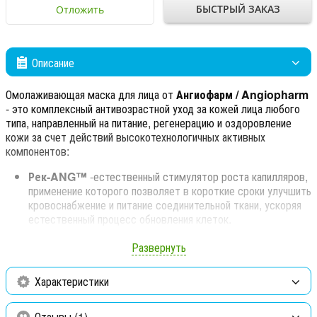
БЫСТРЫЙ ЗАКАЗ
Отложить
Описание
Омолаживающая маска для лица от
Ангиофарм / Angiopharm
- это комплексный антивозрастной уход за кожей лица любого
типа, направленный на питание, регенерацию и оздоровление
кожи за счет действий высокотехнологичных активных
компонентов:
Рек-ANG™
-
естественный стимулятор роста капилляров,
применение которого позволяет в короткие сроки улучшить
кровоснабжение и питание соединительной ткани, ускоряя
естественный процесс обновления клеток.
Argireline®
- уникальный пептид против морщин, является
Развернуть
безопасной альтернативой Botulinum Tоxin A.
Характеристики
Optim Hyal™
- содержит гликокины, которые
стимулируют синтез гиалуроновой кислоты для
оптимального увлажнения.
Отзывы (1)