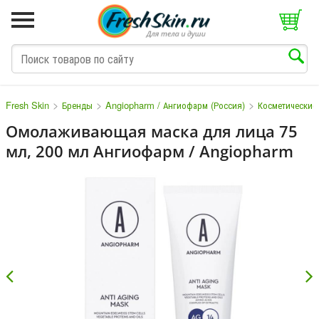
>
>
>
Fresh Skin
Бренды
Angiopharm / Ангиофарм (Россия)
Косметические
Омолаживающая маска для лица 75
мл, 200 мл Ангиофарм / Angiopharm
M
N
O
P
Q
S
T
V