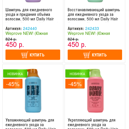
Шампунь для ежедневного
Восстанавливающий шампунь
ухода и придания объёма
для ежедневного ухода за
волосам, 500 мл Daily Hair
волосами, 500 мл Daily Hair
Volume Shampoo Weprove /
Repairing Shampoo Weprove
Випрув
/ Випрув
Артикул:
242440
Артикул:
242433
Weprove NEW! (Южная
Weprove NEW! (Южная
Корея)
824 р.
Корея)
824 р.
450 р.
450 р.
КУПИТЬ
КУПИТЬ
НОВИНКА
НОВИНКА
-45%
-45%
Увлажняющий шампунь для
Укрепляющий шампунь для
ежедневного ухода за
ежедневного ухода за