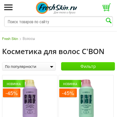
>
Волосы
Fresh Skin
Косметика для волос C'BON
M
N
O
P
Q
S
T
V
W
Фильтр
По популярности
НОВИНКА
НОВИНКА
-45%
-45%