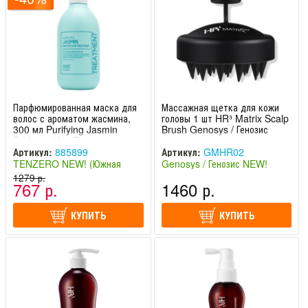
Парфюмированная маска для
Массажная щетка для кожи
волос с ароматом жасмина,
головы 1 шт HR³ Matrix Scalp
300 мл Purifying Jasmin
Brush Genosys / Генозис
Perfume Hair Treatment
TENZERO / Тензеро
Артикул:
885899
Артикул:
GMHR02
TENZERO NEW! (Южная
Genosys / Генозис NEW!
Корея)
1279 р.
(Южная Корея)
767 р.
1460 р.
КУПИТЬ
КУПИТЬ