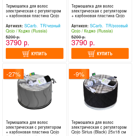
Термошапка для волос
Термошапка для волос
электрическая с регулятором
электрическая с регулятором
+ карбоновая пластина Qojo
+ карбоновая пластина Qojo
Sirius Carbon (Black) 25x18
Sirius Carbon (PINK) 25x18
см 1 1
см 1
Артикул:
SCarb._TR/черный
Артикул:
SCarb._TR/розовый
Qojo / Коджо (Russia)
Qojo / Коджо (Russia)
5200 р.
5200 р.
3790 р.
3790 р.
КУПИТЬ
КУПИТЬ
-27%
-9%
Термошапка для волос
Термошапка для волос
электрическая с регулятором
электрическая с регулятором
+ карбоновая пластина Qojo
Qojo Sirius (Black) 25x18 см