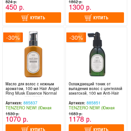
Корея)
824 р.
Корея)
1862 р.
450 р.
1300 р.
КУПИТЬ
КУПИТЬ
-30%
-30%
Масло для волос с нежным
Охлаждающий тоник от
ароматом, 100 мл Hair Angel
выпадения волос с центеллой
Ring Musk Essence Normal
азиатской, 100 мл Anti-Hair
Hair Care TENZERO /
Loss Cica Cooling Tonic
Тензеро
TENZERO / Тензеро
Артикул:
885837
Артикул:
885851
TENZERO NEW! (Южная
TENZERO NEW! (Южная
Корея)
1530 р.
Корея)
1683 р.
1070 р.
1178 р.
КУПИТЬ
КУПИТЬ