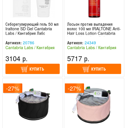
Себорегулирующий гель 50 мл
Лосьон против выпадения
Iraltone SD Gel Cantabria
волос 100 мл IRALTONE Anti-
Labs / Кантабрия Лабс
Hair Loss Lotion Cantabria
Labs / Кантабрия Лабс
Артикул:
20786
Артикул:
24349
Cantabria Labs / Кантабрия
Cantabria Labs / Кантабрия
Лабс (Испания)
Лабс (Испания)
3104 р.
5717 р.
КУПИТЬ
КУПИТЬ
-27%
-27%