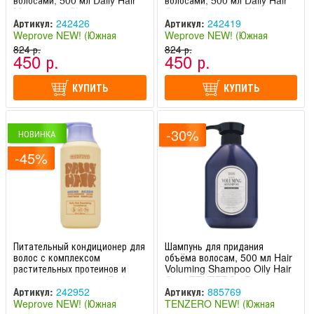
волосами, 500 мл Daily Hair
волосами, 500 мл Daily Hair
Moisturizing Shampoo
Growth Shampoo Weprove /
Weprove / Випрув
Випрув
Артикул:
242426
Артикул:
242419
Weprove NEW! (Южная
Weprove NEW! (Южная
Корея)
824 р.
Корея)
824 р.
450 р.
450 р.
КУПИТЬ
КУПИТЬ
-30%
НОВИНКА
-45%
Питательный кондиционер для
Шампунь для придания
волос с комплексом
объёма волосам, 500 мл Hair
растительных протеинов и
Voluming Shampoo Oily Hair
аминокислот, 500 мл Daily
Care TENZERO / Тензеро
Hair Nourishing Conditioner
Артикул:
242952
Артикул:
885769
Weprove / Випрув
Weprove NEW! (Южная
TENZERO NEW! (Южная