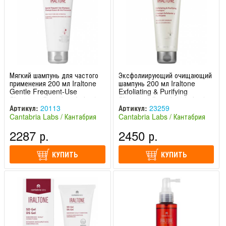
Мягкий шампунь для частого
Эксфолиирующий очищающий
применения 200 мл Iraltone
шампунь 200 мл Iraltone
Gentle Frequent-Use
Exfoliating & Purifying
Shampoo Cantabria Labs /
Shampoo Cantabria Labs /
Кантабрия Лабс
Кантабрия Лабс
Артикул:
20113
Артикул:
23259
Cantabria Labs / Кантабрия
Cantabria Labs / Кантабрия
Лабс (Испания)
Лабс (Испания)
2287 р.
2450 р.
КУПИТЬ
КУПИТЬ