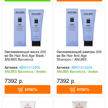
Омолаживающая маска 200
Омолаживающий шампунь 200
мл Be Hair Anti-Age Mask /
мл Be Hair Anti-Age
ANUBIS Barcelona
Shampoo / ANUBIS
Barcelona
Артикул:
АВН01010200
Артикул:
АВН01010200
ANUBIS Barcelona / Анубис
ANUBIS Barcelona / Анубис
АВН01020200 АВН01030100
Барселона (Испания)
Барселона (Испания)
7392 р.
7392 р.
КУПИТЬ
КУПИТЬ