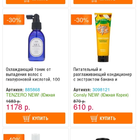
-30%
-30%
Охлаждающий тоник от
Питательный и
выпадения волос с
разглаживающий кондиционер
гиалуроновой кислотой, 100
с экстрактом банана и
мл Anti-Hair Loss Aqua
кокосовой водой, 250 мл
Cooling Tonic TENZERO /
Banana & Coconut Water
Артикул:
885868
Артикул:
3098121
Тензеро
Conditioner for Nutrition &
TENZERO NEW! (Южная
Consly NEW! (Южная Корея)
Smoothness Consly / Консли
Корея)
1683 р.
870 р.
1178 р.
610 р.
КУПИТЬ
КУПИТЬ
-40%