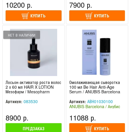
10200 р.
7900 р.
КУПИТЬ
КУПИТЬ
НЕТ В НАЛИЧИИ
Лосьон-активатор роста волос
Омолаживающая сыворотка
2 х 60 мл HAIR X LOTION
100 мл Be Hair Anti-Age
Мезофарм / Mesopharm
Serum / ANUBIS Barcelona
professional
Артикул:
083530
Артикул:
АВН01030100
ANUBIS Barcelona / Анубис
Барселона (Испания)
8900 р.
11088 р.
ПРЕДЗАКАЗ
КУПИТЬ