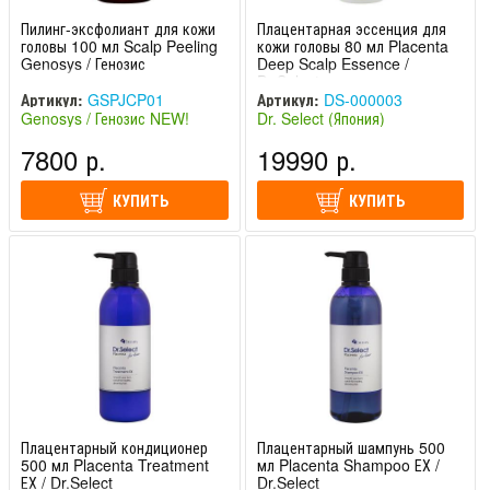
Пилинг-эксфолиант для кожи
Плацентарная эссенция для
головы 100 мл Scalp Peeling
кожи головы 80 мл Placenta
Genosys / Генозис
Deep Scalp Essence /
Dr.Select
Артикул:
GSPJCP01
Артикул:
DS-000003
Genosys / Генозис NEW!
Dr. Select (Япония)
(Южная Корея)
7800 р.
19990 р.
КУПИТЬ
КУПИТЬ
Плацентарный кондиционер
Плацентарный шампунь 500
500 мл Placenta Treatment
мл Placenta Shampoo ЕХ /
ЕХ / Dr.Select
Dr.Select