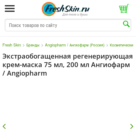
>
>
>
Fresh Skin
Бренды
Angiopharm / Ангиофарм (Россия)
Косметические
Экстраобогащенная регенерирующая
крем-маска 75 мл, 200 мл Ангиофарм
M
N
O
P
Q
S
T
V
W
/ Angiopharm