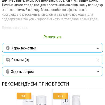
для чувствительной, обезвоженной, зрелой и уставшей кожи.
Незаменимое средство для восстанавливающих кожу процедур
в осенне-зимний период. Маска особенно эффективна в
комплексе с массажным маслом и идеально подходит для
поддержания тонуса и здоровья кожи в холодное время года.
Преимущества:
Восстановление энергетических ресурсов кожи;
Развернуть
Насыщение витаминами и минералами;
Характеристики
Улучшение цвета лица.
Отзывы (0)
Способ применения:
Нанести на очищенную кожу на 20 мин.
Удалить остатки маски теплым компрессом.
Задать вопрос
Состав
: water, theobroma cacao seed butter, shea butter,
prunus armeniaca kernel oil, cocos nucifera oil, elaeis
РЕКОМЕНДУЕМ ПРИОБРЕСТИ
guineensis butter, vitis vinifera seed oil, sweet almond oil,
camelina sativa seed oil, stearic acid, beeswax, linum,
althaea officinalis root, licorice extract, laminaria, cetearate-
ХИТ
ХИТ
23, dipropylene glycol, lecithin, glycerin, milk powder, aroma.