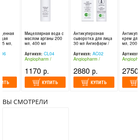
ащенная
Мицеллярная вода с
Антикуперозная
Антикупе
ющая
маслом арганы 200
сыворотка для лица
крем для
75 мл,
мл, 400 мл
30 мл Ангиофарм /
мл, 200 
офарм /
Angiopharm /
Angiopharm
Ангиофар
Ангиофарм
Angioph
06
Артикул:
CL04
Артикул:
AC02
Артикул:
 /
Angiopharm /
Angiopharm /
Angiopha
Россия)
Ангиофарм (Россия)
Ангиофарм (Россия)
Ангиофар
.
1170 р.
2880 р.
2750 
ПИТЬ
КУПИТЬ
КУПИТЬ
ВЫ СМОТРЕЛИ