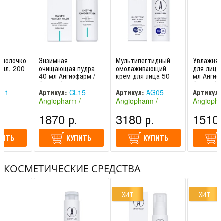
молочко
Энзимная
Мультипептидный
Увлажня
 мл, 200
очищающая пудра
омолаживающий
для лица
40 мл Ангиофарм /
крем для лица 50
мл Ангио
Angiopharm
мл, 200 мл
Angioph
Ангиофарм /
11
Артикул:
CL15
Артикул:
AG05
Артикул:
Angiopharm
 /
Angiopharm /
Angiopharm /
Angiopha
Россия)
Ангиофарм (Россия)
Ангиофарм (Россия)
Ангиофар
.
1870 р.
3180 р.
1510 
ПИТЬ
КУПИТЬ
КУПИТЬ
КОСМЕТИЧЕСКИЕ СРЕДСТВА
ХИТ
ХИТ