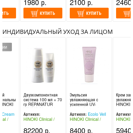
.
1980 р.
2100 р.
2460 
(Япония)
ПИТЬ
КУПИТЬ
КУПИТЬ
ИНДИВИДУАЛЬНЫЙ УХОД ЗА ЛИЦОМ
ИЧИИ
ный
Двухкомпонентная
Эмульсия
Крем за
иональный
система 100 мл + 70
увлажняющая с
увлажня
/ HINOKI
гр REPANATUR
усиленной UV-
HINOKI C
HINOKI Clinical /
защитой 35мл /
ХИНОКИ Клиникал
HINOKI Clinical
 Cream
Артикул:
Артикул:
Ecolo Veil
Артикул:
cal /
HINOKI Clinical /
HINOKI Clinical /
HINOKI Cl
REPANATUR
никал
ХИНОКИ Клиникал
ХИНОКИ Клиникал
ХИНОКИ 
.
82200 р.
8400 р.
5940 
(Япония)
(Япония)
(Япония)