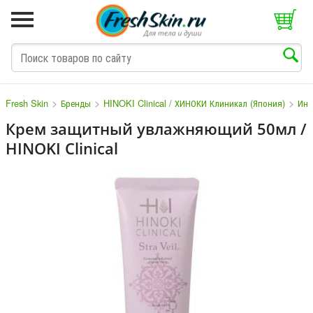
>
>
>
Fresh Skin
Бренды
HINOKI Clinical / ХИНОКИ Клиникал (Япония)
Инд
Крем защитный увлажняющий 50мл /
HINOKI Clinical
M
N
O
P
Q
S
T
V
W