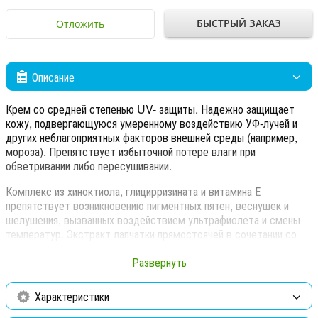
БЫСТРЫЙ ЗАКАЗ
Отложить
Описание
Крем со средней степенью UV- защиты. Надежно защищает
кожу, подвергающуюся умеренному воздействию УФ-лучей и
других неблагоприятных факторов внешней среды (например,
мороза). Препятствует избыточной потере влаги при
обветривании либо пересушивании.
Комплекс из хиноктиола, глицирризината и витамина Е
препятствует возникновению пигментных пятен, веснушек и
шелушения, вызванных воздействием ультрафиолета и смены
температур. Экстракт лапчатки прямостоячей в сочетании со
скваланом успокаивают и смягчают кожу. Аминокислотный UV-
фильтр в сочетании с экстрактом бархата амурского
Развернуть
обеспечивают эффективную защиту от УФ-лучей в
повседневной жизни. Может использоваться в качестве
Характеристики
дневного крема и основы под макияж.