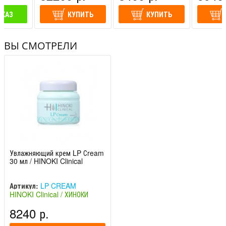
АКАЗ
КУПИТЬ
КУПИТЬ
ВЫ СМОТРЕЛИ
Увлажняющий крем LP Сream
30 мл / HINOKI Clinical
Артикул:
LP CREAM
HINOKI Clinical / ХИНОКИ
Клиникал (Япония)
8240 р.