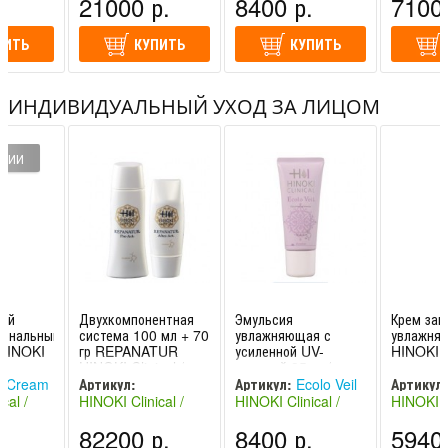
.
21000 р.
8400 р.
7100 
(Япония)
(Япония)
(Япония)
ПИТЬ
КУПИТЬ
КУПИТЬ
ИНДИВИДУАЛЬНЫЙ УХОД ЗА ЛИЦОМ
ИЧИИ
ный
Двухкомпонентная
Эмульсия
Крем за
иональный
система 100 мл + 70
увлажняющая с
увлажня
/ HINOKI
гр REPANATUR
усиленной UV-
HINOKI C
HINOKI Clinical /
защитой 35мл /
ХИНОКИ Клиникал
HINOKI Clinical
 Cream
Артикул:
Артикул:
Ecolo Veil
Артикул:
cal /
HINOKI Clinical /
HINOKI Clinical /
HINOKI Cl
REPANATUR
никал
ХИНОКИ Клиникал
ХИНОКИ Клиникал
ХИНОКИ 
.
82200 р.
8400 р.
5940 
(Япония)
(Япония)
(Япония)