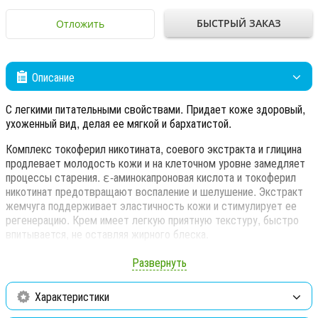
БЫСТРЫЙ ЗАКАЗ
Отложить
Описание
С легкими питательными свойствами. Придает коже здоровый,
ухоженный вид, делая ее мягкой и бархатистой.
Комплекс токоферил никотината, соевого экстракта и глицина
продлевает молодость кожи и на клеточном уровне замедляет
процессы старения. ε-аминокапроновая кислота и токоферил
никотинат предотвращают воспаление и шелушение. Экстракт
жемчуга поддерживает эластичность кожи и стимулирует ее
регенерацию. Крем имеет легкую приятную текстуру, быстро
впитывается, не оставляя жирного блеска.
Активные компоненты:
хиноктиол, ε-аминокапроновая
Развернуть
кислота, экстракт жемчуга, токоферил никотинат, соевый
экстракт, глицин.
Характеристики
Показания к применению:
рекомендуется для молодой сухой,