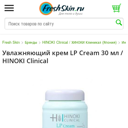
>
>
>
Fresh Skin
Бренды
HINOKI Clinical / ХИНОКИ Клиникал (Япония)
Инд
Увлажняющий крем LP Сream 30 мл /
HINOKI Clinical
M
N
O
P
Q
S
T
V
W