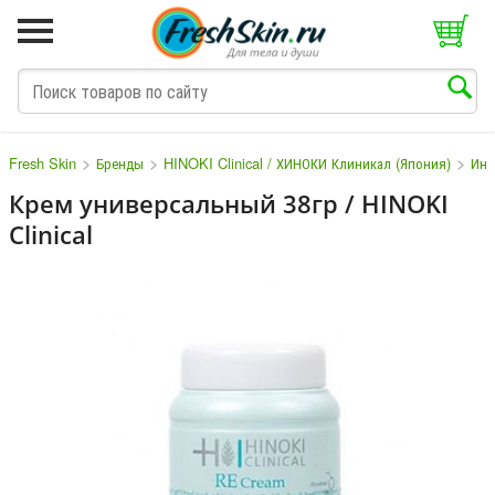
>
>
>
Fresh Skin
Бренды
HINOKI Clinical / ХИНОКИ Клиникал (Япония)
Инд
Крем универсальный 38гр / HINOKI
Clinical
M
N
O
P
Q
S
T
V
W