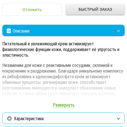
БЫСТРЫЙ ЗАКАЗ
Отложить
Описание
Питательный и увлажняющий крем активизирует
физиологические функции кожи, поддерживает её упругость и
эластичность.
Незаменим для кожи с реактивными сосудами, склонной к
покраснению и раздражению. Благодаря уникальному комплексу
из рибофлавина и аденозиндифосфата крем активизирует
обменные процессы, регенерацию кожи, способствует
разглаживанию имеющихся и замедляет образование новых
морщин, а также эффективно заживляет трещины и порезы.
Глицирризинат корня солодки мгновенно снимает покраснение,
хиноктиол и ε-аминокапроновая кислота блокируют воспаление.
Развернуть
За счёт содержания сквалана обладает высокой способностью
удерживать влагу. Эфиры полиненасыщенных жирных кислот и
Характеристики
полисахаридов делают кожу гладкой и придают ей упругость, а