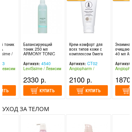
В кабинете косметолога: используется как завершающий этап
ухода за кожей рук. а также для проведения массажа рук
(дополнительная процедура).
й тоник
Балансирующий
Крем-комфорт для
Энзимна
UA
тоник 250 мл
всех типов кожи с
очищающ
Ssime /
ARMONY TONIC
комплексом Омега
40 мл Ан
LeviSsime /
3*6*9 50 мл, 200 мл
Angioph
Левиссим
Ангиофарм /
33
Артикул:
4540
Артикул:
CT02
Артикул:
Angiopha
 Левисим
LeviSsime / Левисим
Angiopharm /
Angiopha
(Испания)
Ангиофарм (Россия)
Ангиофар
.
2330 р.
2100 р.
1870 
ПИТЬ
КУПИТЬ
КУПИТЬ
УХОД ЗА ТЕЛОМ