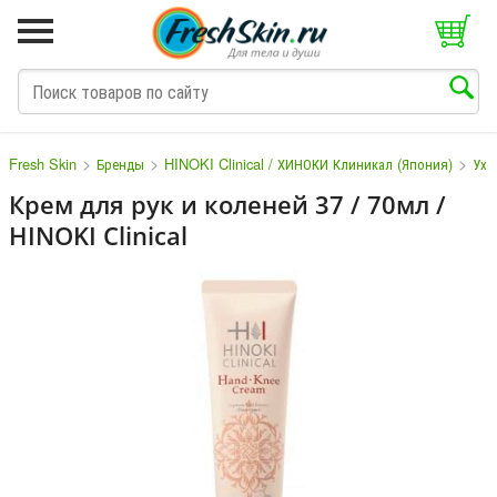
>
>
>
Fresh Skin
Бренды
HINOKI Clinical / ХИНОКИ Клиникал (Япония)
Ухо
Крем для рук и коленей 37 / 70мл /
HINOKI Clinical
M
N
O
P
Q
S
T
V
W