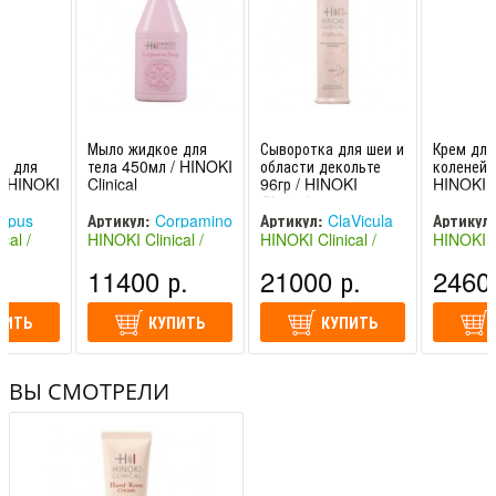
Мыло жидкое для
Сыворотка для шеи и
Крем для
е для
тела 450мл / HINOKI
области декольте
коленей 
/ HINOKI
Clinical
96гр / HINOKI
HINOKI C
Clinical
rpus
Артикул:
Corpamino
Артикул:
ClaVicula
Артикул:
cal /
HINOKI Clinical /
HINOKI Clinical /
HINOKI Cl
Soap
Knee Cr
никал
ХИНОКИ Клиникал
ХИНОКИ Клиникал
ХИНОКИ 
.
11400 р.
21000 р.
2460 
(Япония)
(Япония)
(Япония)
ПИТЬ
КУПИТЬ
КУПИТЬ
ВЫ СМОТРЕЛИ