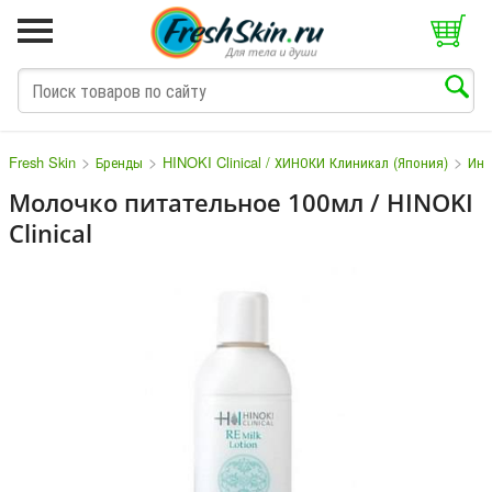
>
>
>
Fresh Skin
Бренды
HINOKI Clinical / ХИНОКИ Клиникал (Япония)
Инд
Молочко питательное 100мл / HINOKI
Clinical
M
N
O
P
Q
S
T
V
W