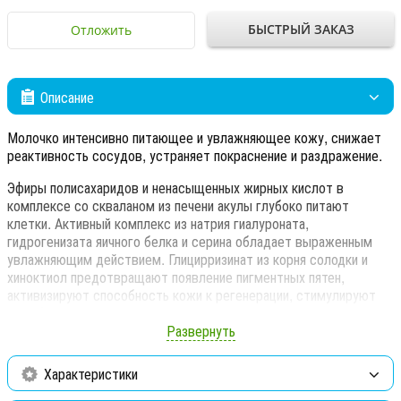
БЫСТРЫЙ ЗАКАЗ
Отложить
Описание
Молочко интенсивно питающее и увлажняющее кожу, снижает
реактивность сосудов, устраняет покраснение и раздражение.
Эфиры полисахаридов и ненасыщенных жирных кислот в
комплексе со скваланом из печени акулы глубоко питают
клетки. Активный комплекс из натрия гиалуроната,
гидрогенизата яичного белка и серина обладает выраженным
увлажняющим действием. Глицирризинат из корня солодки и
хиноктиол предотвращают появление пигментных пятен,
активизируют способность кожи к регенерации, стимулируют
метаболические процессы в клетках, препятствую старению
кожи. Хиноктиол, аллантоин и моноаммониум глицирризинат
Развернуть
способствуют устранению раздражения и успокаивают кожу.
Характеристики
Молочко имеет насыщенную текстуру, легко впитываается в
кожу.