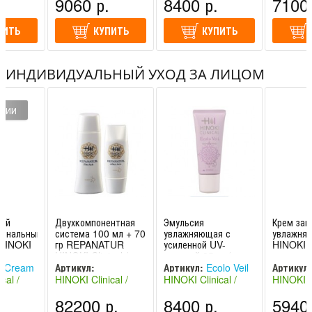
.
9060 р.
8400 р.
7100 
(Япония)
(Япония)
(Япония)
ПИТЬ
КУПИТЬ
КУПИТЬ
ИНДИВИДУАЛЬНЫЙ УХОД ЗА ЛИЦОМ
ИЧИИ
ный
Двухкомпонентная
Эмульсия
Крем за
иональный
система 100 мл + 70
увлажняющая с
увлажня
/ HINOKI
гр REPANATUR
усиленной UV-
HINOKI C
HINOKI Clinical /
защитой 35мл /
ХИНОКИ Клиникал
HINOKI Clinical
 Cream
Артикул:
Артикул:
Ecolo Veil
Артикул:
cal /
HINOKI Clinical /
HINOKI Clinical /
HINOKI Cl
REPANATUR
никал
ХИНОКИ Клиникал
ХИНОКИ Клиникал
ХИНОКИ 
.
82200 р.
8400 р.
5940 
(Япония)
(Япония)
(Япония)