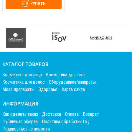
КУПИТЬ
КАТАЛОГ ТОВАРОВ
Косметика для лица
Косметика для тела
Косметика для волос
Оборудование/аппараты
Мезо препараты
Здоровье
Карта сайта
ИНФОРМАЦИЯ
Как сделать заказ
Доставка
Оплата
Возврат
Публичная оферта
Политика обработки ПД
Подписаться на новости