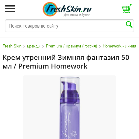
>
>
>
Fresh Skin
Бренды
Premium / Премиум (Россия)
Homework - Линия 
Крем утренний Зимняя фантазия 50
мл / Premium Homework
M
N
O
P
Q
S
T
V
W