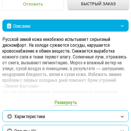
БЫСТРЫЙ ЗАКАЗ
Отложить
Описание
Русской зимой кожа неизбежно испытывает серьезный
дискомфорт. На холоде сужаются сосуды, нарушается
кровоснабжение и обмен веществ. Снижается выработка
кожного сала и ткани теряют влагу. Солнечные лучи, отражаясь
от снега, вызывают пигментацию. Мороз и влажный ветер на
улице, сухой воздух в помещении, в результате — шелушение,
нездоровая бледность, вялая и сухая кожа. Избежать зимних
проблем с первых холодных дней поможет Крем утренний
«Зимняя фантазия».
Состав: вода очищенная, каприлик/каприловый триглицерид,
изогексадекан, циклопентасилоксан и диметикон кроссполимер,
Развернуть
этилгексил метоксициннамат, стеарет-2, стеарет-21, масло
черной смородины, масло ши, масло грецкого ореха,
цетилстеариловый спирт, бензофенон-3, воск пчелиный,
Характеристики
глюкозил гесперидин, Prodew 400™ (бетаин, натрия
пирролидонкарбоксилат, сорбитол, серин, глицин, кислота
Отзывы (0)