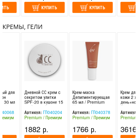
ПИТЬ
КУПИТЬ
КУПИТЬ
Что содержится в биоактивном составе?
Биоактивный состав: масла: карите, грецкого ореха, черной
КРЕМЫ, ГЕЛИ
смородины
Комплекс фруктовых кислот
Церамиды ω-3
Витамины: А, Е, С
Комплекс аминокислот
α-глюкозил гиспередин
ный для
Дневной СС крем c
Крем-маска
Крем дл
Экстракты: конского каштана, боярышника
тон
секретом улитки
Депигментирующая
кожи 2 х
, 30 мл
SPF-20 в кушоне 15
65 мл / Premium
день+ноч
Как применять?
on /
мл Secret Cream
Homework
Restavrat
omework
CC / Premium
Premium
040068
Артикул:
ГП040204
Артикул:
ГП040378
Артикул:
Наносить на кожу лица и шеи за 30 минут до выхода на
Homework
Премиум
Premium / Премиум
Premium / Премиум
Premium
улицу.
(Россия)
(Россия)
(Россия)
.
1882 р.
1766 р.
3616 