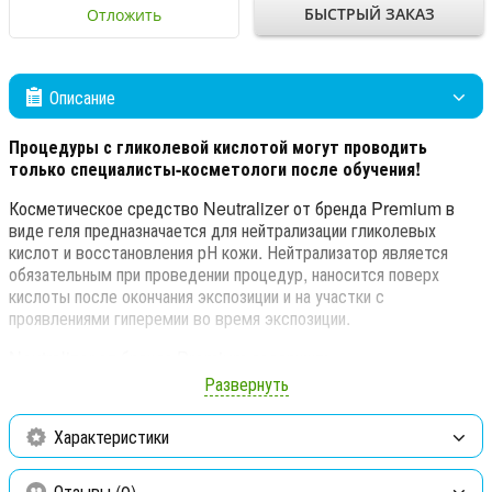
БЫСТРЫЙ ЗАКАЗ
Отложить
Описание
Процедуры с гликолевой кислотой могут проводить
только специалисты-косметологи после обучения!
Косметическое средство Neutralizer от бренда Premium в
виде геля предназначается для нейтрализации гликолевых
кислот и восстановления рН кожи. Нейтрализатор является
обязательным при проведении процедур, наносится поверх
кислоты после окончания экспозиции и на участки с
проявлениями гиперемии во время экспозиции.
Neutralizer от бренда Premium содержит:
Развернуть
Вода,
кремофор,
Характеристики
натрозол,
Отзывы (0)