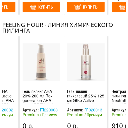
ПИТЬ
КУПИТЬ
КУПИТЬ
PEELING HOUR - ЛИНИЯ ХИМИЧЕСКОГО
ПИЛИНГА
 AHA
Гель-пилинг AHA
Гель-пилинг
Нейтрали
Lactic
20% 200 мл Re-
гликолевый 25% 125
пилингов
ion AHA
generation AHA
мл Gliko Active
Neutraliz
MIUM
20% / PREMIUM
Peeling Hour /
Hour / 
HOUR
PEELING HOUR
PREMIUM
220002
Артикул:
ГП220003
Артикул:
ГП020013
Артикул:
Премиум
Premium / Премиум
Premium / Премиум
Premium
(Россия)
(Россия)
(Россия)
0 р.
0 р.
910 р