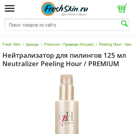
>
>
>
Fresh Skin
Бренды
Premium / Премиум (Россия)
Peeling Hour - Лин
Нейтрализатор для пилингов 125 мл
Neutralizer Peeling Hour / PREMIUM
M
N
O
P
Q
S
T
V
W