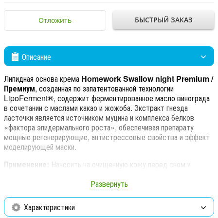
БЫСТРЫЙ ЗАКАЗ
Отложить
Описание
Липидная основа крема
Homework Swallow night Premium /
Премиум
, созданная по запатентованной технологии
LipoFerment®, содержит ферментированное масло винограда
в сочетании с маслами какао и жожоба. Экстракт гнезда
ласточки является источником муцина и комплекса белков
«фактора эпидермального роста», обеспечивая препарату
мощные регенерирующие, антистрессовые свойства и эффект
моделирующей маски.
Применение:
Наносить на очищенную кожу перед сном и
оставлять до полного впитывания.
Развернуть
Состав:
Aqua/Water, Caprylic/Capric Triglyceride, Glycerin,
Dimethicone (and) Dimethicone/Vinyl Dimethicone
Характеристики
Crosspolymer, Steareth-2, Candida