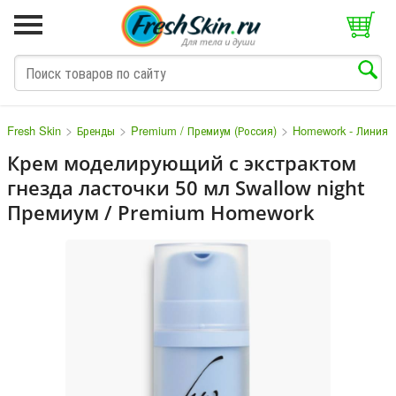
>
>
>
Fresh Skin
Бренды
Premium / Премиум (Россия)
Homework - Линия 
Крем моделирующий с экстрактом
гнезда ласточки 50 мл Swallow night
M
N
O
P
Q
S
T
V
W
Премиум / Premium Homework