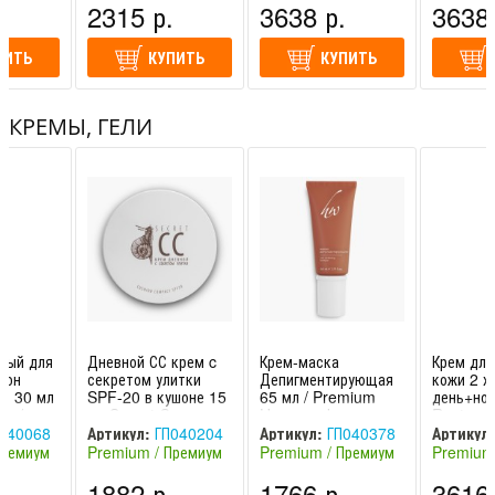
.
2315 р.
3638 р.
3638 
ПИТЬ
КУПИТЬ
КУПИТЬ
КРЕМЫ, ГЕЛИ
ный для
Дневной СС крем c
Крем-маска
Крем дл
тон
секретом улитки
Депигментирующая
кожи 2 х
, 30 мл
SPF-20 в кушоне 15
65 мл / Premium
день+ноч
on /
мл Secret Cream
Homework
Restavrat
omework
CC / Premium
Premium
040068
Артикул:
ГП040204
Артикул:
ГП040378
Артикул:
Homework
Премиум
Premium / Премиум
Premium / Премиум
Premium
(Россия)
(Россия)
(Россия)
.
1882 р.
1766 р.
3616 