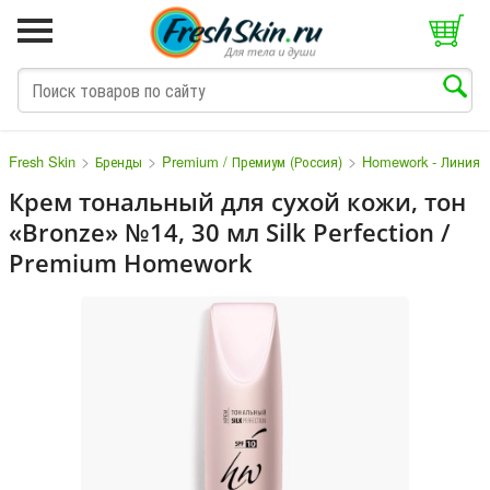
>
>
>
Fresh Skin
Бренды
Premium / Премиум (Россия)
Homework - Линия 
Крем тональный для сухой кожи, тон
«Bronze» №14, 30 мл Silk Perfection /
M
N
O
P
Q
S
T
V
W
Premium Homework