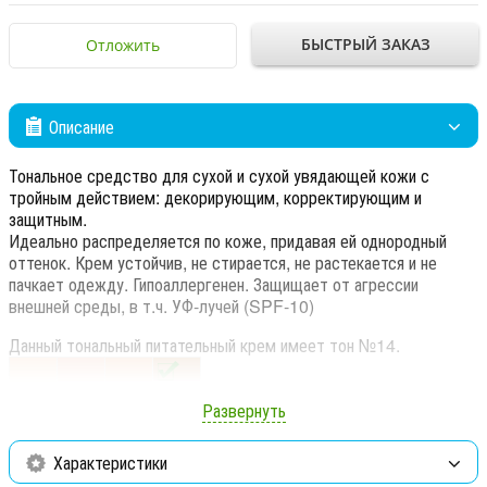
БЫСТРЫЙ ЗАКАЗ
Отложить
Описание
Тональное средство для сухой и сухой увядающей кожи с
тройным действием: декорирующим, корректирующим и
защитным.
Идеально распределяется по коже, придавая ей однородный
оттенок. Крем устойчив, не стирается, не растекается и не
пачкает одежду. Гипоаллергенен. Защищает от агрессии
внешней среды, в т.ч. УФ-лучей (SPF-10)
Данный тональный питательный крем имеет тон №14.
Развернуть
Обращаем Ваше внимание, что цвета на мониторе могут
немного отличаться от реального цвета тонального крема.
Характеристики
Что делает препарат?