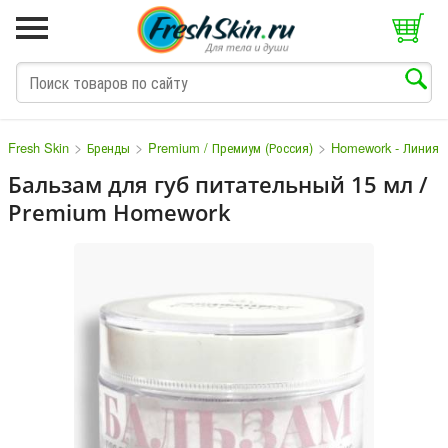
>
>
>
Fresh Skin
Бренды
Premium / Премиум (Россия)
Homework - Линия 
Бальзам для губ питательный 15 мл /
Premium Homework
M
N
O
P
Q
S
T
V
W