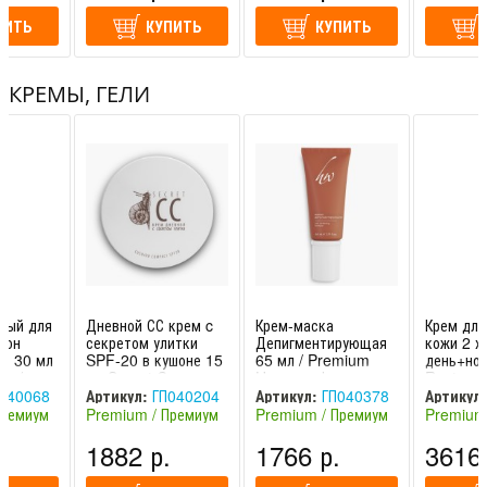
ПИТЬ
Витамины: А, Е
КУПИТЬ
КУПИТЬ
Пчелиный воск
КРЕМЫ, ГЕЛИ
Ланолин
Как применять?
Наносите бальзам тонким слоем на кожу губ 2-3 раза в
день.
ный для
Дневной СС крем c
Крем-маска
Крем дл
тон
секретом улитки
Депигментирующая
кожи 2 х
, 30 мл
SPF-20 в кушоне 15
65 мл / Premium
день+ноч
on /
мл Secret Cream
Homework
Restavrat
omework
CC / Premium
Premium
040068
Артикул:
ГП040204
Артикул:
ГП040378
Артикул:
Homework
Премиум
Premium / Премиум
Premium / Премиум
Premium
(Россия)
(Россия)
(Россия)
.
1882 р.
1766 р.
3616 