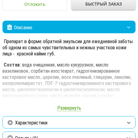
БЫСТРЫЙ ЗАКАЗ
Отложить
Описание
Препарат в форме обратной эмульсии для ежедневной заботы
об одном из самых чувствительных и нежных участков кожи
лица - красной кайме губ.
Состав
: вода очищенная, масло кукурузное, масло
вазелиновое, сорбитан изостеарат, гидрогенизированное
касторовое масло, церезин, воск пчелиный, глицерин, ланолин,
изопропилмиристат, ПЭГ-7 гидрогенизированного касторового
масла, циклопентасилоксан и циклогексасилоксан, масло
виноградной косточки, масло жожоба, магния сульфат,
пропиленгликоль, токоферил ацетат, отдушка,
диазолидинилмочевина, экстракт эхинацеи, экстракт хмеля,
Развернуть
метилпарабен, ретинил пальмитат, Oxynex 2004тм
(пропиленгликоль, гидрокситолуена бутилат,
Характеристики
аскорбилпальмитат, глицерилстеарат, кислота лимонная),
пропилпарабен, масло облепиховое, масло эфирное герани,
Отзывы (0)