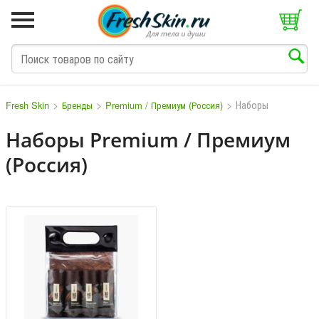
>
>
>
Наборы
Fresh Skin
Бренды
Premium / Премиум (Россия)
Наборы Premium / Премиум
(Россия)
M
N
O
P
Q
S
T
V
W