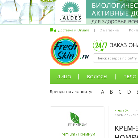
Доставка и Оплата
|
О магазине
|
Конт
ЗАКАЗ О
ЛИЦО
ВОЛОСЫ
ТЕЛО
A
B
C
D
Бренды по алфавиту:
Fresh Skin
>
Крем-эликсир
КРЕМ-
Premium / Премиум
HOME