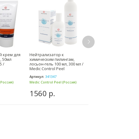
 крем для
Нейтрализатор к
Успокаивающая
, 50мл
химическим пилингам,
антикуперозная маска
5 /
лосьон-гель 100 мл, 300 мл /
лица 75 мл, 200 мл
Medic Control Peel
Ангиофарм / Angiophar
Артикул:
341347
Артикул:
AC05
(Россия)
Medic Control Peel (Россия)
Angiopharm / Ангиофарм
(Россия)
1560 р.
1710 р.