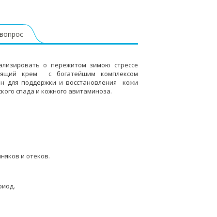
 вопрос
нализировать о пережитом зимою стрессе
тоящий крем с богатейшим комплексом
ен для поддержки и восстановления кожи
ского спада и кожного авитаминоза.
иняков и отеков.
риод.