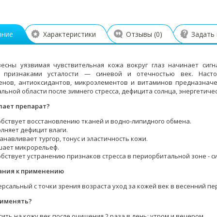
ание
Характеристики
Отзывы (
0
)
Задать
весны уязвимая чувствительная кожа вокруг глаз начинает сиг
 признаками усталости — синевой и отечностью век. Нас
енов, антиоксидантов, микроэлементов и витаминов предназнач
льной области после зимнего стресса, дефицита солнца, энергетиче
ает препарат?
бствует восстановлению тканей и водно-липидного обмена.
лняет дефицит влаги.
анавливает тургор, тонус и эластичность кожи.
шает микрорельеф.
бствует устранению признаков стресса в периорбитальной зоне - с
ания к применению
рсальный с точки зрения возраста уход за кожей век в весенний пе
именять?
ить на кожу век после очищения 2 раза в день: утром и вечером.