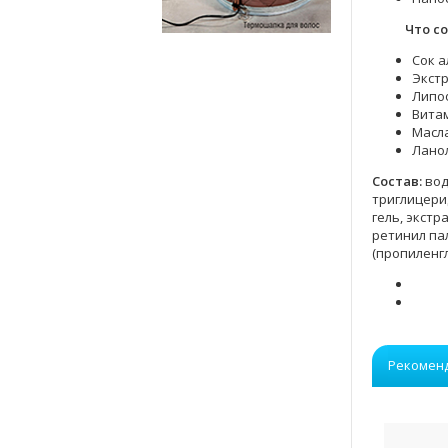
Что соде
Сок а
Экстр
Липо
Витам
Масла
Лано
Состав:
вод
триглицерид
гель, экстр
ретинил па
(пропиленг
Рекомен