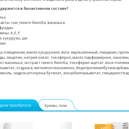
ржится в биоактивном составе?
лоэ
акты: сои, гинкго-билоба, василька
фундин
ины: А, Е, F
: кукурузы, ши
лин
а очищенная, масло кукурузное, воск эмульсионный, глицерин, пропил
ы, лецитин, натрия олеат, токоферол, масло парфюмерное, ланолин, 
акт василька, экстракт гинкго билоба, токоферил ацетат, воск пчели
льмитат, отдушка, метилизотиазолинон, йодопропинилбутилкарбама
ликоль, гидрокситолуена бутилат, аскорбилпальмитат, глицерилстеар
дуем приобрести
Кремы, гели
ХИТ