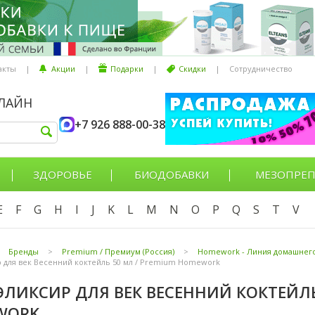
акты
|
Акции
|
Подарки
|
Скидки
|
Сотрудничество
НЛАЙН
+7 926 888-00-38
ЗДОРОВЬЕ
БИОДОБАВКИ
МЕЗОПРЕП
E
F
G
H
I
J
K
L
M
N
O
P
Q
S
T
V
Бренды
>
Premium / Премиум (Россия)
>
Homework - Линия домашнего
 для век Весенний коктейль 50 мл / Premium Homework
ЭЛИКСИР ДЛЯ ВЕК ВЕСЕННИЙ КОКТЕЙЛЬ
WORK