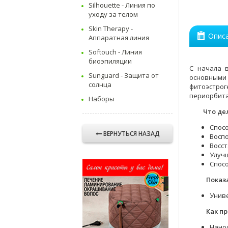
Silhouette - Линия по
уходу за телом
Skin Therapy -
Опис
Аппаратная линия
Softouch - Линия
биоэпиляции
C начала 
Sunguard - Защита от
основными
солнца
фитоэстрог
периорбита
Наборы
Что дел
Спосо
ВЕРНУТЬСЯ НАЗАД
Воспо
Восст
Улуч
Спосо
Показ
Униве
Как пр
Нанос