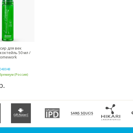
сир для век
коктейль 50 мл /
Homework
040048
Премиум (Россия)
р.