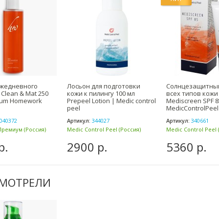
ежедневного
Лосьон для подготовки
Солнцезащитный
Clean & Mat 250
кожи к пилингу 100 мл
всех типов кожи 
ium Homework
Prepeel Lotion | Medic control
Mediscreen SPF 8
peel
MedicControlPeel
040372
Артикул:
344027
Артикул:
340661
Премиум (Россия)
Medic Control Peel (Россия)
Medic Control Peel 
р.
2900 р.
5360 р.
СМОТРЕЛИ