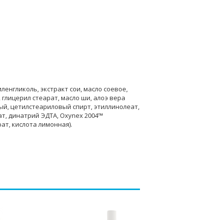
енгликоль, экстракт сои, масло соевое,
глицерил стеарат, масло ши, алоэ вера
ный, цетилстеариловый спирт, этиллинолеат,
т, динатрий ЭДТА, Oxynex 2004™
ат, кислота лимонная).