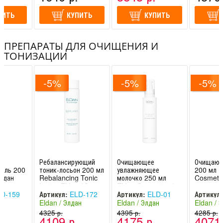
ПИТЬ
КУПИТЬ
КУПИТЬ
ПРЕПАРАТЫ ДЛЯ ОЧИЩЕНИЯ И
ТОНИЗАЦИИ
-5%
-5%
-5%
Ребалансирующий
Очищающее
Очищающ
гель 200
тоник-лосьон 200 мл
увлажняющее
200 мл E
Элдан
Rebalancing Tonic
молочко 250 мл
Cosmetic
Lotion Eldan / Элдан
Eldan Cosmetics /
Элдан
D-159
Артикул:
ELD-172
Артикул:
ELD-01
Артикул:
ан
Eldan / Элдан
Eldan / Элдан
Eldan / 
-
(Швейцария -
4325 р.
(Швейцария -
4395 р.
(Швейцар
4285 р.
.
4109 р.
4175 р.
4071 
Италия)
Италия)
Италия)