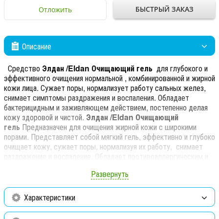
БЫСТРЫЙ ЗАКАЗ
Отложить
Описание
Средство
Элдан /Eldan Очищающий гель
для глубокого и
эффективного очищения нормальной , комбинированной и жирной
кожи лица. Сужает поры, нормализует работу сальных желез,
снимает симптомы раздражения и воспаления. Обладает
бактерицидным и заживляющем действием, постепенно делая
кожу здоровой и чистой.
Элдан /Eldan Очищающий
гель
Предназначен для очищения жирной кожи с широкими
порами. Представляет собой мягкий гель, эффективно и глубоко
очищает кожу, сужает поры, нормализуя их работу, снимает
раздражение и воспаление. Обладает противоаллергическим и
бактерицидным действием и хорошим заживляющим эффектом.
Развернуть
Хорошо смывает макияж с лица, делая кожу мягкой и чистой.
Использование:
нанести средство на область ухода (кожа лица
Характеристики
и шеи , избегая области вокруг глаз) пальцами рук или при
помощи косметического спонжа, помассировать, вспенить,