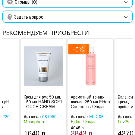
Отзывы (0)
смыть большим количеством воды.
Функциональные ингредиенты:
глицерин, экстракт корня
Задать вопрос
большого лопуха, экстракт листьев шалфея.
Возраст:
Без ограничений по возрасту
РЕКОМЕНДУЕМ ПРИОБРЕСТИ
-5%
к
Крем для рук 50 мл,
Ароматный тоник-
Баланси
ий рН
150 мл HAND SOFT
лосьон 250 мл Eldan
крем для
UA
TOUCH CREAM
Cosmetics / Элдан
проблемн
OTION
Мезофарм /
мл ARM
Mesopharm
CREAM L
0220
Артикул:
081950
Артикул:
ELD-06
Артикул:
professional
Левисси
Mesopharm
Eldan / Элдан
LeviSsim
professional
(Швейцария -
4045 р.
(Испания
.
1640 р.
3843 р.
4370 
(Россия)
Италия)