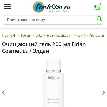
>
>
>
Fresh Skin
Бренды
Eldan / Элдан (Швейцария - Италия)
Препараты д
Очищающий гель 200 мл Eldan
Cosmetics / Элдан
M
N
O
P
Q
S
T
V
W