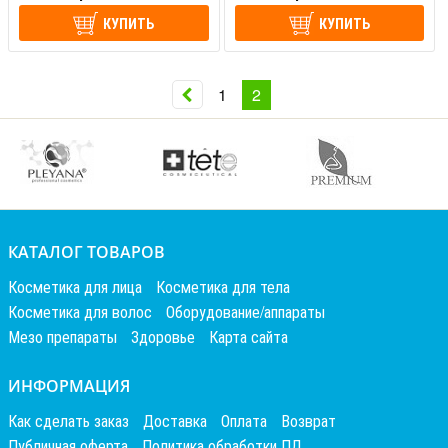
КУПИТЬ
КУПИТЬ
1
2
КАТАЛОГ ТОВАРОВ
Косметика для лица
Косметика для тела
Косметика для волос
Оборудование/аппараты
Мезо препараты
Здоровье
Карта сайта
ИНФОРМАЦИЯ
Как сделать заказ
Доставка
Оплата
Возврат
Публичная оферта
Политика обработки ПД