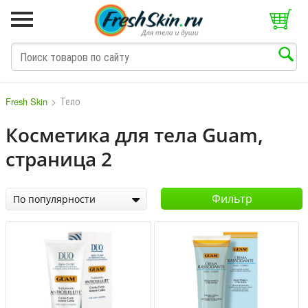
>
Тело
Fresh Skin
Косметика для тела Guam,
страница 2
M
N
O
P
Q
S
T
V
W
Фильтр
По популярности