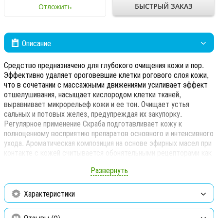
БЫСТРЫЙ ЗАКАЗ
Отложить
Описание
Средство предназначено для глубокого очищения кожи и пор.
Эффективно удаляет ороговевшие клетки рогового слоя кожи,
что в сочетании с массажными движениями усиливает эффект
отшелушивания, насыщает кислородом клетки тканей,
выравнивает микрорельеф кожи и ее тон. Очищает устья
сальных и потовых желез, предупреждая их закупорку.
Регулярное применение Скраба подготавливает кожу к
полноценному восприятию препаратов основного и интенсивного
ухода. Ароматическая композиция на основе эфирных масел при
контакте с кожей считывается обонятельными рецепторами как
освежающая приятная прохлада.
Развернуть
Линия ALGASCRAB — это уникальные косметические
препараты GUAM, разработанные специально для очищения
Характеристики
кожи и использования во время принятия ванны и душа.
Продукты данной линии привнесут в обычный ритуал очищения
Отзывы (0)