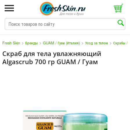
>
>
>
>
Fresh Skin
Бренды
GUAM / Гуам (Италия)
Уход за телом
Скрабы / 
Скраб для тела увлажняющий
Algascrub 700 гр GUAM / Гуам
M
N
O
P
Q
S
T
V
W