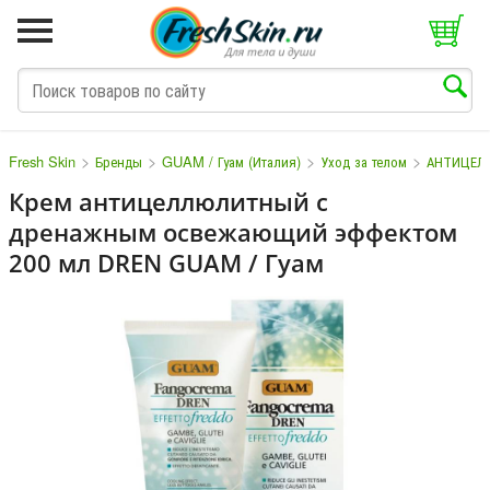
>
>
>
>
Fresh Skin
Бренды
GUAM / Гуам (Италия)
Уход за телом
АНТИЦЕЛ
Крем антицеллюлитный с
дренажным освежающий эффектом
M
N
O
P
Q
S
T
V
W
200 мл DREN GUAM / Гуам