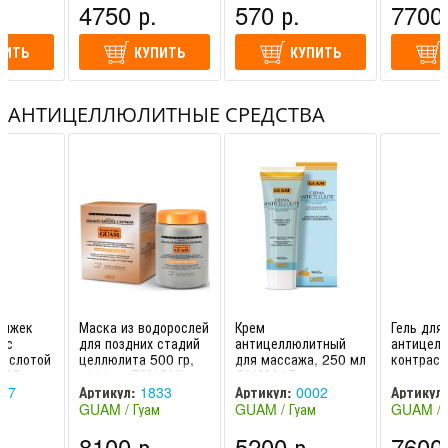
.
4750 р.
570 р.
7700 
ПИТЬ
КУПИТЬ
КУПИТЬ
АНТИЦЕЛЛЮЛИТНЫЕ СРЕДСТВА
тяжек
Маска из водорослей
Крем
Гель для
 с
для поздних стадий
антицеллюлитный
антицел
кислотой
целлюлита 500 гр,
для массажа, 250 мл
контраст
RPO
1000 гр FANGHI
GUAM / Гуам
липоакт
м
D’ALGA GUAM /
наносфе
27
Артикул:
1833
Артикул:
0002
Артикул:
Гуам
GUAM / 
м
GUAM / Гуам
GUAM / Гуам
GUAM / 
(Италия)
(Италия)
(Италия)
.
8100 р.
5200 р.
7600 