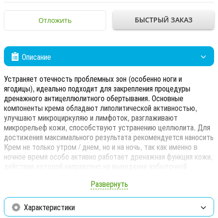
БЫСТРЫЙ ЗАКАЗ
Отложить
Описание
Устраняет отечность проблемных зон (особенно ноги и
ягодицы), идеально подходит для закрепления процедуры
дренажного антицеллюлитного обертывания. Основные
компоненты крема обладают липолитической активностью,
улучшают микроциркуляю и лимфоток, разглаживают
микрорельеф кожи, способствуют устранению целлюлита. Для
достижения максимального результата рекомендуется наносить
Крем не только утром / днем, но и на ночь, так как именно в
ночное время особо активно работает дренажная функция кожи,
действие которой направлено на выведение избыточной
жидкости из организма и снижение зашлакованности на
Развернуть
клеточном уровне.
Для достижения максимального результата рекомендуется
Характеристики
наносить крем на ночь, так как именно в ночное время особо