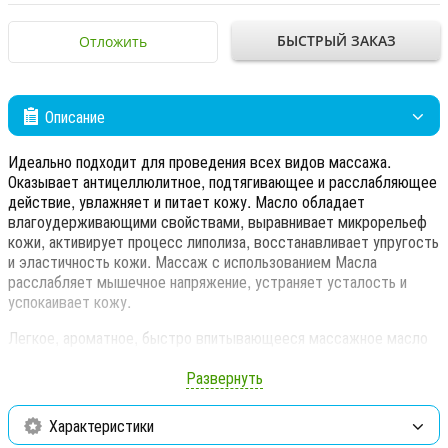
БЫСТРЫЙ ЗАКАЗ
Отложить
Описание
Идеально подходит для проведения всех видов массажа.
Оказывает антицеллюлитное, подтягивающее и расслабляющее
действие, увлажняет и питает кожу. Масло обладает
влагоудерживающими свойствами, выравнивает микрорельеф
кожи, активирует процесс липолиза, восстанавливает упругость
и эластичность кожи. Массаж с использованием Масла
расслабляет мышечное напряжение, устраняет усталость и
успокаивает кожу.
Легкое, ароматное, быстро впитывающееся массажное масло
оставляет кожу нежной, мягкой и сияющей молодостью.
Натуральные масла оказывают увлажняющий и регенерирующий
Развернуть
эффект, прекрасно смягчают и питают кожу, дарят телу нежный
соблазнительный аромат. Экстракт морских водорослей
Характеристики
стимулирует обменные процессы в клетках кожи, благодаря