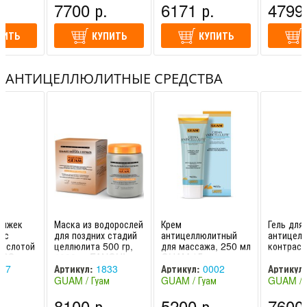
.
7700 р.
6171 р.
4799 
(Франция)
Корея)
Корея)
ПИТЬ
КУПИТЬ
КУПИТЬ
АНТИЦЕЛЛЮЛИТНЫЕ СРЕДСТВА
тяжек
Маска из водорослей
Крем
Гель для
 с
для поздних стадий
антицеллюлитный
антицел
кислотой
целлюлита 500 гр,
для массажа, 250 мл
контраст
RPO
1000 гр FANGHI
GUAM / Гуам
липоакт
м
D’ALGA GUAM /
наносфе
27
Артикул:
1833
Артикул:
0002
Артикул:
Гуам
GUAM / 
м
GUAM / Гуам
GUAM / Гуам
GUAM / 
(Италия)
(Италия)
(Италия)
.
8100 р.
5200 р.
7600 