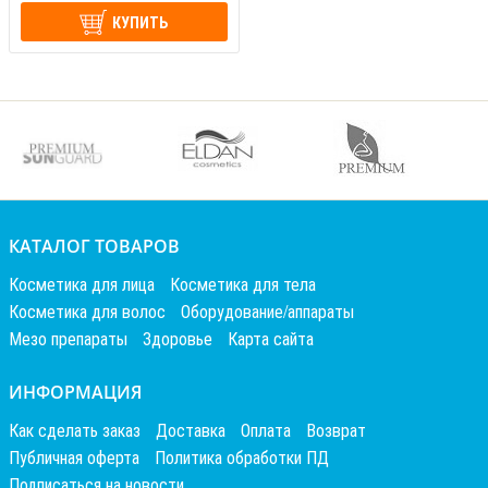
КУПИТЬ
КАТАЛОГ ТОВАРОВ
Косметика для лица
Косметика для тела
Косметика для волос
Оборудование/аппараты
Мезо препараты
Здоровье
Карта сайта
ИНФОРМАЦИЯ
Как сделать заказ
Доставка
Оплата
Возврат
Публичная оферта
Политика обработки ПД
Подписаться на новости