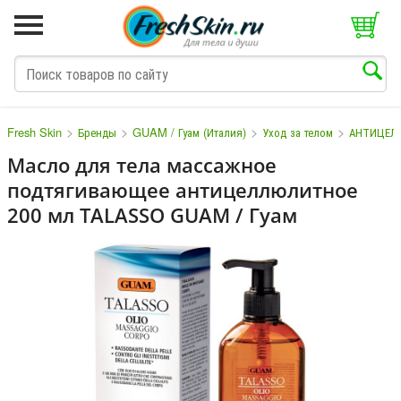
>
>
>
>
Fresh Skin
Бренды
GUAM / Гуам (Италия)
Уход за телом
АНТИЦЕЛ
Масло для тела массажное
подтягивающее антицеллюлитное
M
N
O
P
Q
S
T
V
W
200 мл TALASSO GUAM / Гуам